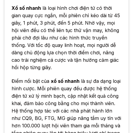
Xổ số nhanh
là loại hình chơi điện tử có thời
gian quay cực ngắn, mỗi phiên chỉ kéo dài từ 45
giây, 1 phút, 3 phút, đến 5 phút. Nhờ vậy, mọi
hội viên đều có thể liên tục thử vận may, không
phải chờ đợi lâu như các hình thức truyền
thống. Với tốc độ quay linh hoạt, mọi người dễ
dàng chủ động lựa chọn thời điểm chơi, nâng
cao trải nghiệm cá cược và tận hưởng cảm giác
hồi hộp từng giây.
Điểm nổi bật của
xổ số nhanh
là sự đa dạng loại
hình cược. Mỗi phiên quay đều được hệ thống
điện tử xử lý minh bạch, cập nhật kết quả công
khai, đảm bảo công bằng cho mọi thành viên.
Hệ thống hợp tác với các nhà phát hành lớn
như CQ9, BG, FTG, MG giúp nâng tầm uy tín với
hơn 100.000 lượt hội viên tham gia mỗi tháng và
tổng phiên quay lên tới hàng triệu lượt chỉ trong