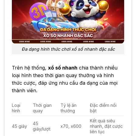
Đa dạng hình thức chơi xổ số nhanh đặc sắc
Trên hệ thống,
xổ số nhanh
chia thành nhiều
loại hình theo thời gian quay thưởng và hình
thức cược, đáp ứng nhu cầu đa dạng của mọi
thành viên.
Loại
Thời gian
Tỷ lệ ăn
Đặc điểm nổi
hình
quay
thưởng
bật
Kết quả siêu
45
45 giây
x70, x600
nhanh, đặt cược
giây/lượt
liên tục