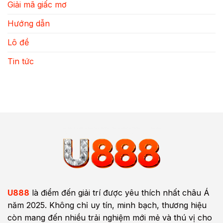
Giải mã giấc mơ
Hướng dẫn
Lô đề
Tin tức
U888
là điểm đến giải trí được yêu thích nhất châu Á
năm 2025. Không chỉ uy tín, minh bạch, thương hiệu
còn mang đến nhiều trải nghiệm mới mẻ và thú vị cho