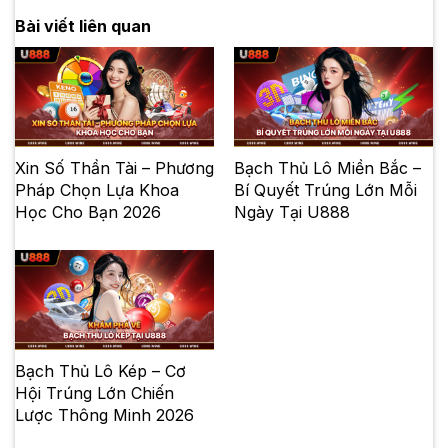
Bài viết liên quan
Xin Số Thần Tài – Phương
Bạch Thủ Lô Miền Bắc –
Pháp Chọn Lựa Khoa
Bí Quyết Trúng Lớn Mỗi
Học Cho Bạn 2026
Ngày Tại U888
Bạch Thủ Lô Kép – Cơ
Hội Trúng Lớn Chiến
Lược Thông Minh 2026