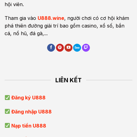
hội viên.
Tham gia vào
U888.wine
, người chơi có cơ hội khám
phá thiên đường giải trí bao gồm casino, xổ số, bắn
cá, nổ hũ, đá gà,...
LIÊN KẾT
Đăng ký U888
Đăng nhập U888
Nạp tiền U888