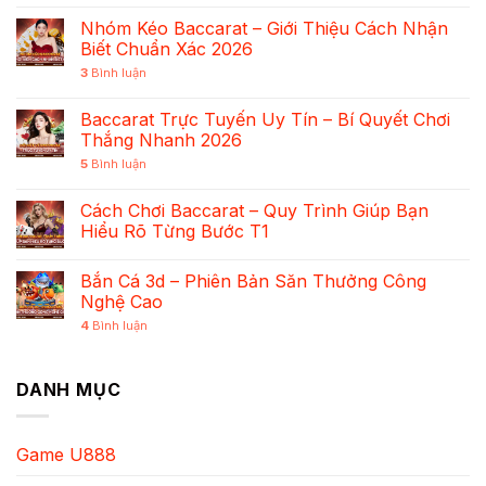
Nhóm Kéo Baccarat – Giới Thiệu Cách Nhận
Biết Chuẩn Xác 2026
3
Bình luận
Baccarat Trực Tuyến Uy Tín – Bí Quyết Chơi
Thắng Nhanh 2026
5
Bình luận
Cách Chơi Baccarat – Quy Trình Giúp Bạn
Hiểu Rõ Từng Bước T1
Bắn Cá 3d – Phiên Bản Săn Thưởng Công
Nghệ Cao
4
Bình luận
DANH MỤC
Game U888