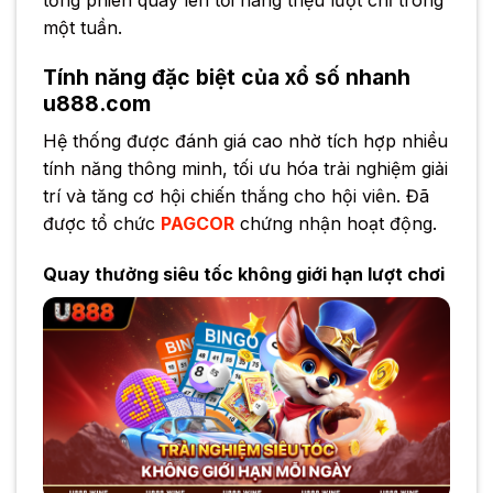
một tuần.
Tính năng đặc biệt của xổ số nhanh
u888.com
Hệ thống được đánh giá cao nhờ tích hợp nhiều
tính năng thông minh, tối ưu hóa trải nghiệm giải
trí và tăng cơ hội chiến thắng cho hội viên. Đã
được tổ chức
PAGCOR
chứng nhận hoạt động.
Quay thưởng siêu tốc không giới hạn lượt chơi