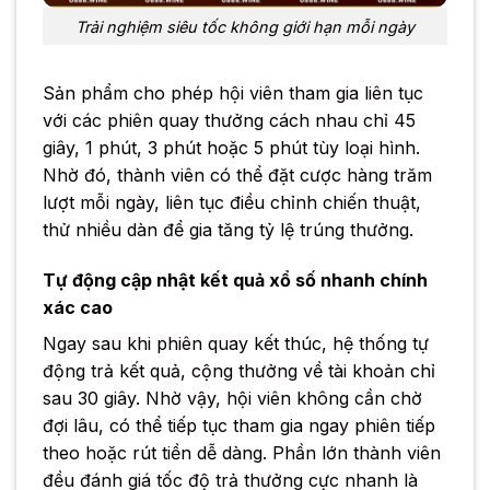
Trải nghiệm siêu tốc không giới hạn mỗi ngày
Sản phẩm cho phép hội viên tham gia liên tục
với các phiên quay thưởng cách nhau chỉ 45
giây, 1 phút, 3 phút hoặc 5 phút tùy loại hình.
Nhờ đó, thành viên có thể đặt cược hàng trăm
lượt mỗi ngày, liên tục điều chỉnh chiến thuật,
thử nhiều dàn để gia tăng tỷ lệ trúng thưởng.
Tự động cập nhật kết quả xổ số nhanh chính
xác cao
Ngay sau khi phiên quay kết thúc, hệ thống tự
động trả kết quả, cộng thưởng về tài khoản chỉ
sau 30 giây. Nhờ vậy, hội viên không cần chờ
đợi lâu, có thể tiếp tục tham gia ngay phiên tiếp
theo hoặc rút tiền dễ dàng. Phần lớn thành viên
đều đánh giá tốc độ trả thưởng cực nhanh là