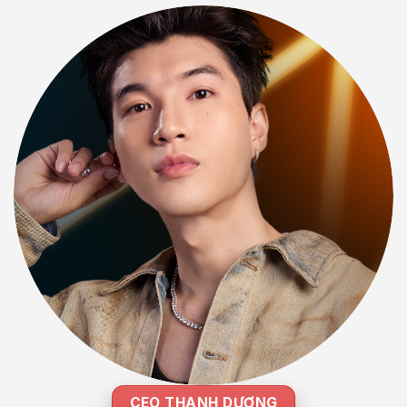
CEO THANH DƯƠNG