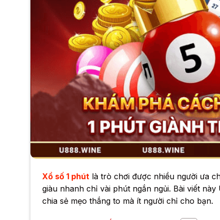
Xổ số 1 phút
là trò chơi được nhiều người ưa c
giàu nhanh chỉ vài phút ngắn ngủi. Bài viết nà
chia sẻ mẹo thắng to mà ít người chỉ cho bạn.