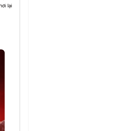
ơi lại