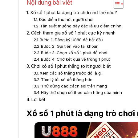
Nội dung bài viết
Xổ số 1 phút là dạng trò chơi như thế nào?
Đặc điểm thu hút người chơi
Tần suất thưởng dày đặc là ưu điểm chính
Cách tham gia xổ số 1 phút cực kỳ nhanh
Bước 1: Đăng ký U888 để bắt đầu
Bước 2: Gửi tiền vào tài khoản
Bước 3: Chọn xổ số 1 phút để chơi
Bước 4: Chờ kết quả về trong 1 phút
Chơi xổ số 1 phút thắng to ít người biết
Xem các số thắng trước đó là gì
Tâm lý tốt sẽ dễ thắng hơn
Thử dùng các cách soi trên mạng
Hãy thử chọn số theo cảm hứng của mình
Lời kết
Xổ số 1 phút là dạng trò chơi