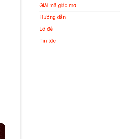
Giải mã giấc mơ
Hướng dẫn
Lô đề
Tin tức