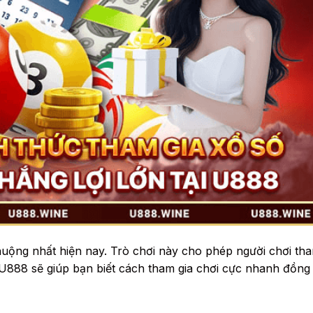
huộng nhất hiện nay. Trò chơi này cho phép người chơi tha
y U888 sẽ giúp bạn biết cách tham gia chơi cực nhanh đồng 