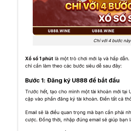
Chỉ với 4 bước này
Xổ số 1 phút
là một trò chơi mới lạ và hấp dẫn
chỉ cần làm theo các bước siêu dễ sau đây:
Bước 1: Đăng ký U888 để bắt đầu
Trước hết, tạo cho mình một tài khoản mới tạ
cập vào phần đăng ký tài khoản. Điền tất cả th
Email sẽ là điều quan trọng mà bạn cần phải nh
cược. Đồng thời, nhập đúng email sẽ giúp bạn 