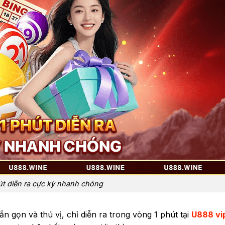
út diễn ra cực kỳ nhanh chóng
ắn gọn và thú vị, chỉ diễn ra trong vòng 1 phút tại
U888 vi