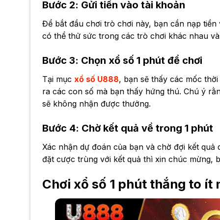
Bước 2: Gửi tiền vào tài khoản
Để bắt đầu chơi trò chơi này, bạn cần nạp tiền
có thể thử sức trong các trò chơi khác nhau v
Bước 3: Chọn xổ số 1 phút để chơi
Tại mục
xổ số U888
, bạn sẽ thấy các mốc thời 
ra các con số mà bạn thấy hứng thú. Chú ý rằn
sẽ không nhận được thưởng.
Bước 4: Chờ kết quả về trong 1 phút
Xác nhận dự đoán của bạn và chờ đợi kết quả 
đặt cược trùng với kết quả thì xin chúc mừng,
Chơi xổ số 1 phút thắng to ít 