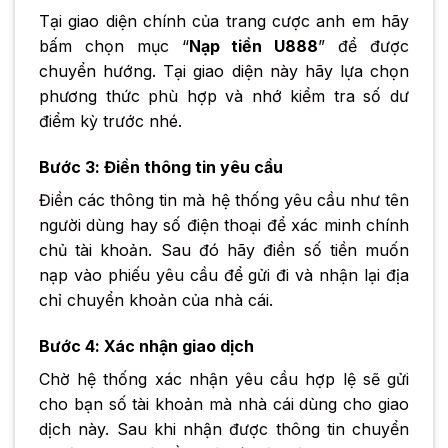
Tại giao diện chính của trang cược anh em hãy
bấm chọn mục “
Nạp tiền U888
” để được
chuyển hướng. Tại giao diện này hãy lựa chọn
phương thức phù hợp và nhớ kiểm tra số dư
điểm kỳ trước nhé.
Bước 3: Điền thông tin yêu cầu
Điền các thông tin mà hệ thống yêu cầu như tên
người dùng hay số điện thoại để xác minh chính
chủ tài khoản. Sau đó hãy điền số tiền muốn
nạp vào phiếu yêu cầu để gửi đi và nhận lại địa
chỉ chuyển khoản của nhà cái.
Bước 4: Xác nhận giao dịch
Chờ hệ thống xác nhận yêu cầu hợp lệ sẽ gửi
cho bạn số tài khoản mà nhà cái dùng cho giao
dịch này. Sau khi nhận được thông tin chuyển