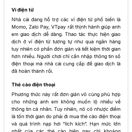
Ví điện tử
Nhà cái đang hỗ trợ các ví điện tử phổ biến là
Momo, Zalo Pay, VTpay rất thịnh hành giúp anh
em giao dịch dễ dàng. Thao tác thực hiện giao
dịch ở ví điện tử tương tự như qua ngân hàng
tuy nhiên có phần đơn giản và tiết kiệm thời gian
hơn nhiều. Người chơi chỉ cần nhập thông tin số
điện thoại mà nhà cái cung cấp để giao dịch là
đã hoàn thành rồi.
Thẻ cào điện thoại
Phương thức này rất đơn giản vô cùng phù hợp
cho những anh em không muốn lộ nhiều về
thông tin cá nhân. Tuy nhiên, nó có nhược điểm
là tốn thời gian do phải đi mua thẻ cào điện thoại
và quá trình nạp hơi “lích kích”. Hạn mức lớn
nhất của các thẻ cào hiện nay chỉ khoảng