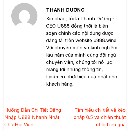
THANH DƯƠNG
Xin chào, tôi là Thanh Dương -
CEO U888 đồng thời là biên
soạn chính các nội dung được
đăng tải trên website u888.wine.
Với chuyên môn và kinh nghiệm
lâu năm của mình cùng đội ngũ
chuyên viên, chúng tôi nỗ lực
mang tới những thông tin,
tips/mẹo chơi hiệu quả nhất cho
khách hàng.
Hướng Dẫn Chi Tiết Đăng
Tìm hiểu chi tiết về kèo
Nhập U888 Nhanh Nhất
chấp 0.5 và chiến thuật
Cho Hội Viên
chơi hiệu quả