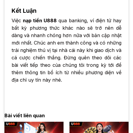
Kết Luận
Việc
nạp tiền U888
qua banking, ví điện tử hay
bất kỳ phương thức khác nào sẽ trở nên dễ
dàng và nhanh chóng hơn nữa với bản cập nhật
mới nhất. Chúc anh em thành công và có những
trải nghiệm thú vị tại nhà cái này khi giao dịch và
cá cược chiến thắng. Đừng quên theo dõi các
bài viết tiếp theo của chúng tôi trong kỳ tới để
thêm thông tin bổ ích từ nhiều phương diện về
địa chỉ uy tín này nhé.
Bài viết liên quan