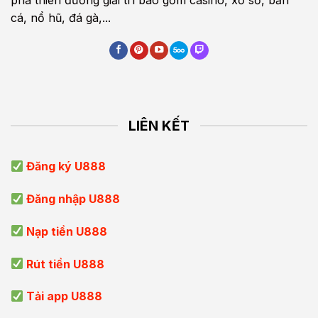
cá, nổ hũ, đá gà,...
LIÊN KẾT
Đăng ký U888
Đăng nhập U888
Nạp tiền U888
Rút tiền U888
Tải app U888