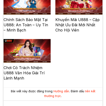
Chính Sách Bảo Mật Tại
Khuyến Mãi U888 – Cập
U888: An Toàn – Uy Tín
Nhật Ưu Đãi Mới Nhất
– Minh Bạch
Cho Hội Viên
Chơi Có Trách Nhiệm
U888 Văn Hóa Giải Trí
Lành Mạnh
Bài viết này được đăng trong
Hướng dẫn
. Đánh dấu
liên kết
thường trực
.