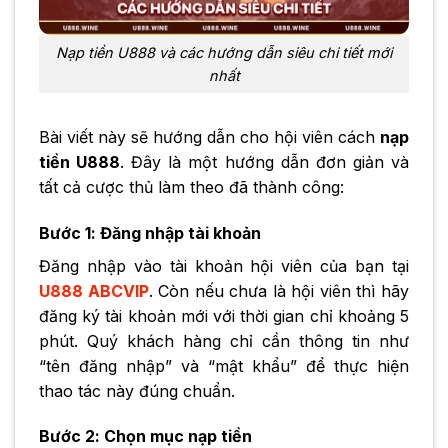
Nạp tiền U888 và các hướng dẫn siêu chi tiết mới
nhất
Bài viết này sẽ hướng dẫn cho hội viên cách
nạp
tiền U888
. Đây là một hướng dẫn đơn giản và
tất cả cược thủ làm theo đã thành công:
Bước 1: Đăng nhập tài khoản
Đăng nhập vào tài khoản hội viên của bạn tại
U888 ABCVIP
. Còn nếu chưa là hội viên thì hãy
đăng ký tài khoản mới với thời gian chỉ khoảng 5
phút. Quý khách hàng chỉ cần thông tin như
“tên đăng nhập” và “mật khẩu” để thực hiện
thao tác này đúng chuẩn.
Bước 2: Chọn mục nạp tiền