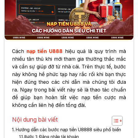
Cách
nạp tiền U888
hiệu quả là quy trình mà
nhiều tân thủ khi mới tham gia thường thắc mắc
và cần sự giúp đỡ từ nhà cái. Trên thực tế, bước
này không hề phức tạp hay rắc rối khi bạn thực
hiện đúng theo các chỉ dẫn mà chúng tôi đưa
ra. Ngay trong bài viết này sẽ là thao tác chuẩn
để giúp bạn hoàn tất việc nạp tiền cược mà
không cần liên hệ đến tổng đài.
Nội dung bài viết
Hướng dẫn các bước nạp tiền U8888 siêu phổ biến
Bước 1: Đăng nhập tài khoản