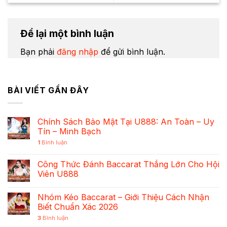
Để lại một bình luận
Bạn phải
đăng nhập
để gửi bình luận.
BÀI VIẾT GẦN ĐÂY
Chính Sách Bảo Mật Tại U888: An Toàn – Uy
Tín – Minh Bạch
1
Bình luận
Công Thức Đánh Baccarat Thắng Lớn Cho Hội
Viên U888
Nhóm Kéo Baccarat – Giới Thiệu Cách Nhận
Biết Chuẩn Xác 2026
3
Bình luận