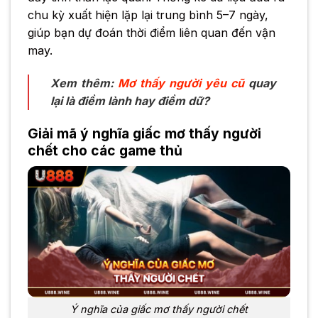
chu kỳ xuất hiện lặp lại trung bình 5–7 ngày,
giúp bạn dự đoán thời điểm liên quan đến vận
may.
Xem thêm:
Mơ thấy người yêu cũ
quay
lại là điềm lành hay điềm dữ?
Giải mã ý nghĩa giấc mơ thấy người
chết cho các game thủ
Ý nghĩa của giấc mơ thấy người chết