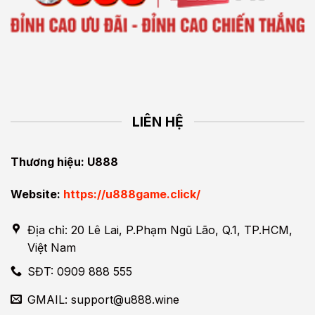
LIÊN HỆ
Thương hiệu: U888
Website:
https://u888game.click/
Địa chỉ: 20 Lê Lai, P.Phạm Ngũ Lão, Q.1, TP.HCM,
Việt Nam
SĐT: 0909 888 555
GMAIL:
support@u888.wine