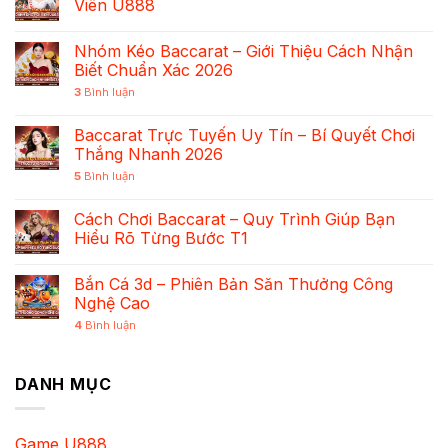
Viên U888
Nhóm Kéo Baccarat – Giới Thiệu Cách Nhận
Biết Chuẩn Xác 2026
3
Bình luận
Baccarat Trực Tuyến Uy Tín – Bí Quyết Chơi
Thắng Nhanh 2026
5
Bình luận
Cách Chơi Baccarat – Quy Trình Giúp Bạn
Hiểu Rõ Từng Bước T1
Bắn Cá 3d – Phiên Bản Săn Thưởng Công
Nghệ Cao
4
Bình luận
DANH MỤC
Game U888