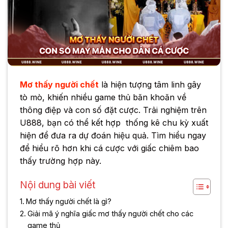
Mơ thấy người chết
là hiện tượng tâm linh gây
tò mò, khiến nhiều game thủ băn khoăn về
thông điệp và con số đặt cược. Trải nghiệm trên
U888, bạn có thể kết hợp thống kê chu kỳ xuất
hiện để đưa ra dự đoán hiệu quả. Tìm hiểu ngay
để hiểu rõ hơn khi cá cược với giấc chiêm bao
thấy trường hợp này.
Nội dung bài viết
Mơ thấy người chết là gì?
Giải mã ý nghĩa giấc mơ thấy người chết cho các
game thủ