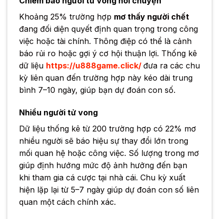
Chiêm bao người tử vong nói chuyện
Khoảng 25% trường hợp
mơ thấy người chết
đang đối diện quyết định quan trọng trong công
việc hoặc tài chính. Thông điệp có thể là cảnh
báo rủi ro hoặc gợi ý cơ hội thuận lợi. Thống kê
dữ liệu
https://u888game.click/
đưa ra các chu
kỳ liên quan đến trường hợp này kéo dài trung
bình 7–10 ngày, giúp bạn dự đoán con số.
Nhiều người tử vong
Dữ liệu thống kê từ 200 trường hợp có 22% mơ
nhiều người sẽ báo hiệu sự thay đổi lớn trong
mối quan hệ hoặc công việc. Số lượng trong mơ
giúp định hướng mức độ ảnh hưởng đến bạn
khi tham gia cá cược tại nhà cái. Chu kỳ xuất
hiện lặp lại từ 5–7 ngày giúp dự đoán con số liên
quan một cách chính xác.