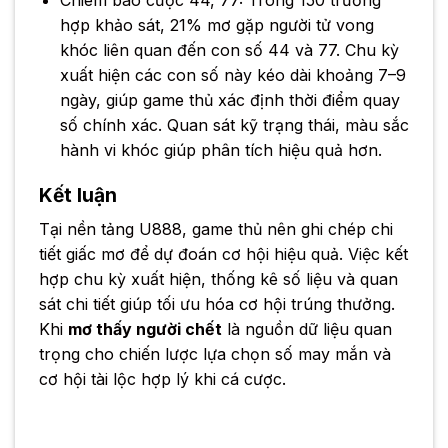
hợp khảo sát, 21% mơ gặp người tử vong
khóc liên quan đến con số 44 và 77. Chu kỳ
xuất hiện các con số này kéo dài khoảng 7–9
ngày, giúp game thủ xác định thời điểm quay
số chính xác. Quan sát kỹ trạng thái, màu sắc
hành vi khóc giúp phân tích hiệu quả hơn.
Kết luận
Tại nền tảng U888, game thủ nên ghi chép chi
tiết giấc mơ để dự đoán cơ hội hiệu quả. Việc kết
hợp chu kỳ xuất hiện, thống kê số liệu và quan
sát chi tiết giúp tối ưu hóa cơ hội trúng thưởng.
Khi
mơ thấy người chết
là nguồn dữ liệu quan
trọng cho chiến lược lựa chọn số may mắn và
cơ hội tài lộc hợp lý khi cá cược.