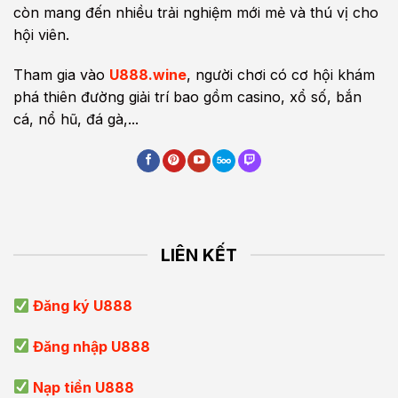
còn mang đến nhiều trải nghiệm mới mẻ và thú vị cho
hội viên.
Tham gia vào
U888.wine
, người chơi có cơ hội khám
phá thiên đường giải trí bao gồm casino, xổ số, bắn
cá, nổ hũ, đá gà,...
LIÊN KẾT
Đăng ký U888
Đăng nhập U888
Nạp tiền U888