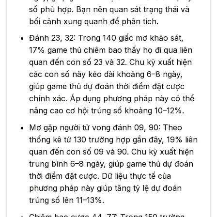
số phù hợp. Bạn nên quan sát trạng thái và
bối cảnh xung quanh để phân tích.
Đánh 23, 32: Trong 140 giấc mơ khảo sát,
17% game thủ chiêm bao thấy họ đi qua liên
quan đến con số 23 và 32. Chu kỳ xuất hiện
các con số này kéo dài khoảng 6–8 ngày,
giúp game thủ dự đoán thời điểm đặt cược
chính xác. Áp dụng phương pháp này có thể
nâng cao cơ hội trúng số khoảng 10–12%.
Mơ gặp người tử vong đánh 09, 90: Theo
thống kê từ 130 trường hợp gần đây, 19% liên
quan đến con số 09 và 90. Chu kỳ xuất hiện
trung bình 6–8 ngày, giúp game thủ dự đoán
thời điểm đặt cược. Dữ liệu thực tế của
phương pháp này giúp tăng tỷ lệ dự đoán
trúng số lên 11–13%.
Chiêm bao cược 44, 77: Trong 150 trường