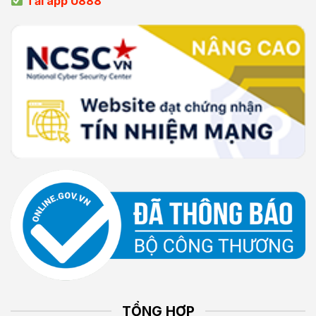
Tải app U888
TỔNG HỢP