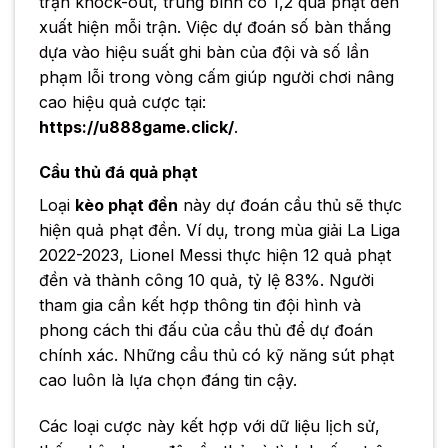
trận knock-out, trung bình có 1,2 quả phạt đền
xuất hiện mỗi trận. Việc dự đoán số bàn thắng
dựa vào hiệu suất ghi bàn của đội và số lần
phạm lỗi trong vòng cấm giúp người chơi nâng
cao hiệu quả cược tại:
https://u888game.click/
.
Cầu thủ đá quả phạt
Loại
kèo phạt đền
này dự đoán cầu thủ sẽ thực
hiện quả phạt đền. Ví dụ, trong mùa giải La Liga
2022-2023, Lionel Messi thực hiện 12 quả phạt
đền và thành công 10 quả, tỷ lệ 83%. Người
tham gia cần kết hợp thông tin đội hình và
phong cách thi đấu của cầu thủ để dự đoán
chính xác. Những cầu thủ có kỹ năng sút phạt
cao luôn là lựa chọn đáng tin cậy.
Các loại cược này kết hợp với dữ liệu lịch sử,