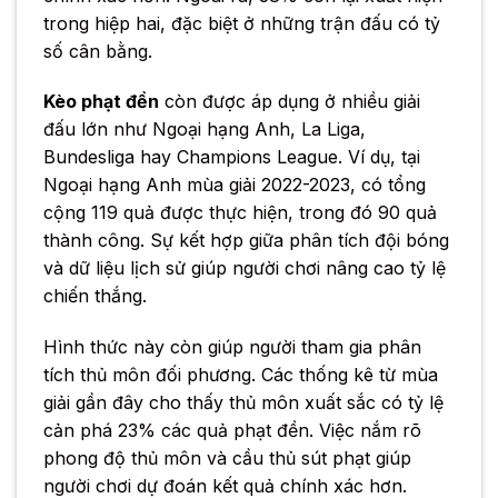
trong hiệp hai, đặc biệt ở những trận đấu có tỷ
số cân bằng.
Kèo phạt đền
còn được áp dụng ở nhiều giải
đấu lớn như Ngoại hạng Anh, La Liga,
Bundesliga hay Champions League. Ví dụ, tại
Ngoại hạng Anh mùa giải 2022-2023, có tổng
cộng 119 quả được thực hiện, trong đó 90 quả
thành công. Sự kết hợp giữa phân tích đội bóng
và dữ liệu lịch sử giúp người chơi nâng cao tỷ lệ
chiến thắng.
Hình thức này còn giúp người tham gia phân
tích thủ môn đối phương. Các thống kê từ mùa
giải gần đây cho thấy thủ môn xuất sắc có tỷ lệ
cản phá 23% các quả phạt đền. Việc nắm rõ
phong độ thủ môn và cầu thủ sút phạt giúp
người chơi dự đoán kết quả chính xác hơn.