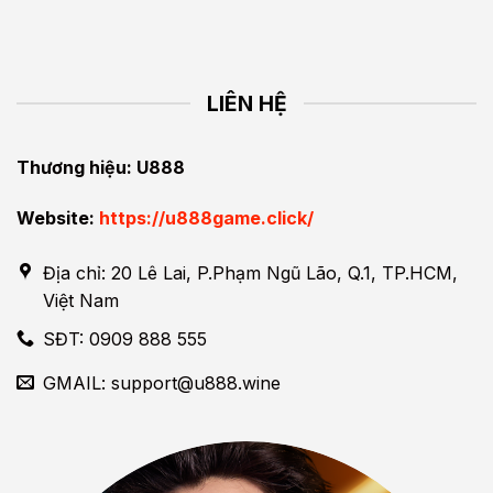
LIÊN HỆ
Thương hiệu: U888
Website:
https://u888game.click/
Địa chỉ: 20 Lê Lai, P.Phạm Ngũ Lão, Q.1, TP.HCM,
Việt Nam
SĐT: 0909 888 555
GMAIL:
support@u888.wine