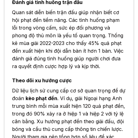
Đánh giá tình huống trận đấu
Quan sát diễn biến trận đấu giúp nhận biết cơ
hội phạt đền tiềm năng. Các tình huống phạm
lỗi trong vòng cấm, sức ép đối phương và
phong độ thủ môn là yếu tố quan trọng. Thống
kê mùa giải 2022-2023 cho thấy 45% quả phạt
đền xuất hiện khi đội dẫn bàn ít hơn 1 bàn. Việc
đánh giá đúng tình huống giúp người chơi đưa
ra quyết định cược hợp lý và kịp thời.
Theo dõi xu hướng cược
Dữ liệu lịch sử cung cấp cơ sở quan trọng để dự
đoán
kèo phạt đền
. Ví dụ, giải Ngoại hạng Anh
trung bình mỗi mùa xuất hiện 120 quả phạt đền,
trong đó 90% xảy ra ở hiệp 1 và hiệp 2 với tỷ lệ
cân bằng. Xu hướng phạt đền theo giải đấu, đội
bóng và cầu thủ cung cấp thông tin chiến lược.
Người tham gia nên tổng hợp số liệu để xác