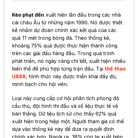
Kèo phạt đền
xuất hiện lần đầu trong các nhà
cái châu Âu từ những năm 1990. Nó được thiết
kế nhằm dự đoán chính xác kết quả của các
quả 11 mét trong bóng đá. Theo thống kê,
khoảng 75% quả được thực hiện thành công
trên các giải đấu hàng đầu. Trong quá trình
phát triển, nó ngày càng chi tiết, xuất hiện nhiều
biến thể để phù hợp từng trận đấu. Tại
thể thao
U888
, hình thức này được triển khai đầy đủ,
minh bạch cho hội viên.
Loại này cung cấp cơ hội phân tích phong độ
cầu thủ, đội hình thi đấu và số liệu thực tế về
bàn thắng. Dữ liệu lịch sử cho thấy 62% quả
xuất hiện trong hiệp một. Người tham gia có thể
dựa vào thống kê này để đưa ra quyết định
chính xác hơn. Ngoài ra, 38% còn lại xuất hiện