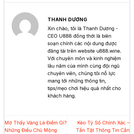
THANH DƯƠNG
Xin chào, tôi là Thanh Dương -
CEO U888 đồng thời là biên
soạn chính các nội dung được
đăng tải trên website u888.wine.
Với chuyên môn và kinh nghiệm
lâu năm của mình cùng đội ngũ
chuyên viên, chúng tôi nỗ lực
mang tới những thông tin,
tips/mẹo chơi hiệu quả nhất cho
khách hàng.
Mơ Thấy Vàng Là Điềm Gì?
Kèo Tỷ Số Chính Xác –
Những Điều Chủ Mộng
Tần Tật Thông Tin Cần