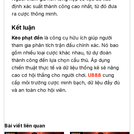
định xác suất thành công cao nhất, từ đó đưa
ra cược thông minh.
Kết luận
Kèo phạt đền
là công cụ hữu ích giúp người
tham gia phân tích trận đấu chính xác. Nó bao
gồm nhiều loại cược khác nhau, từ dự đoán
thành công đến lựa chọn cầu thủ. Áp dụng
chiến thuật thực tế và dữ liệu thống kê sẽ nâng
cao cơ hội thắng cho người chơi.
U888
cung
cấp môi trường cược minh bạch, dữ liệu đầy đủ
và an toàn cho hội viên.
Bài viết liên quan