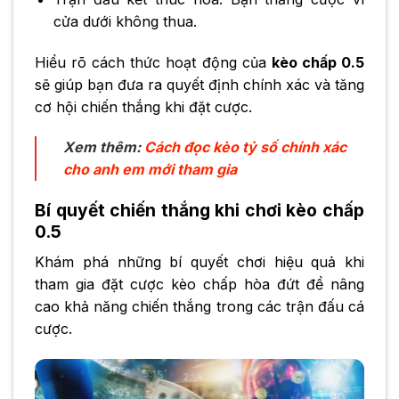
cửa dưới không thua.
Hiểu rõ cách thức hoạt động của
kèo chấp 0.5
sẽ giúp bạn đưa ra quyết định chính xác và tăng
cơ hội chiến thắng khi đặt cược.
Xem thêm:
Cách đọc kèo tỷ số chính xác
cho anh em mới tham gia
Bí quyết chiến thắng khi chơi kèo chấp
0.5
Khám phá những bí quyết chơi hiệu quả khi
tham gia đặt cược kèo chấp hòa đứt để nâng
cao khả năng chiến thắng trong các trận đấu cá
cược.