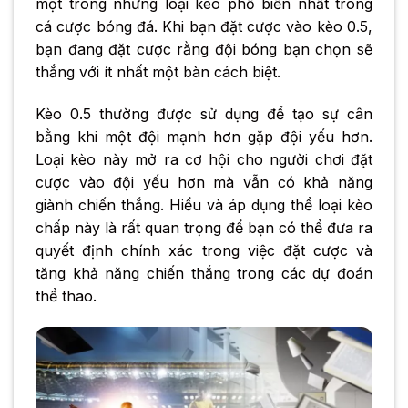
một trong những loại kèo phổ biến nhất trong
cá cược bóng đá. Khi bạn đặt cược vào kèo 0.5,
bạn đang đặt cược rằng đội bóng bạn chọn sẽ
thắng với ít nhất một bàn cách biệt.
Kèo 0.5 thường được sử dụng để tạo sự cân
bằng khi một đội mạnh hơn gặp đội yếu hơn.
Loại kèo này mở ra cơ hội cho người chơi đặt
cược vào đội yếu hơn mà vẫn có khả năng
giành chiến thắng. Hiểu và áp dụng thể loại kèo
chấp này là rất quan trọng để bạn có thể đưa ra
quyết định chính xác trong việc đặt cược và
tăng khả năng chiến thắng trong các dự đoán
thể thao.