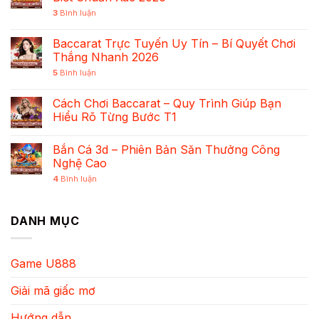
3
Bình luận
Baccarat Trực Tuyến Uy Tín – Bí Quyết Chơi
Thắng Nhanh 2026
5
Bình luận
Cách Chơi Baccarat – Quy Trình Giúp Bạn
Hiểu Rõ Từng Bước T1
Bắn Cá 3d – Phiên Bản Săn Thưởng Công
Nghệ Cao
4
Bình luận
DANH MỤC
Game U888
Giải mã giấc mơ
Hướng dẫn