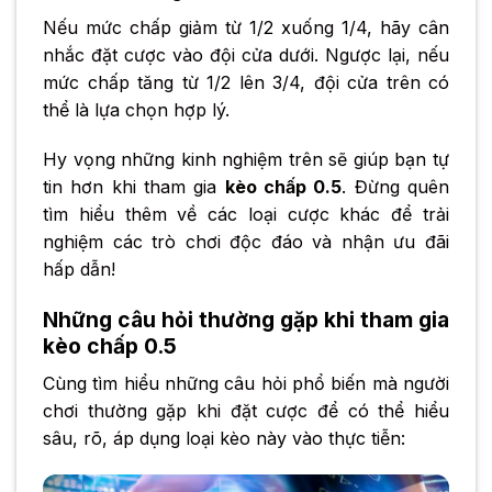
Nếu mức chấp giảm từ 1/2 xuống 1/4, hãy cân
nhắc đặt cược vào đội cửa dưới. Ngược lại, nếu
mức chấp tăng từ 1/2 lên 3/4, đội cửa trên có
thể là lựa chọn hợp lý.
Hy vọng những kinh nghiệm trên sẽ giúp bạn tự
tin hơn khi tham gia
kèo chấp 0.5
. Đừng quên
tìm hiểu thêm về các loại cược khác để trải
nghiệm các trò chơi độc đáo và nhận ưu đãi
hấp dẫn!
Những câu hỏi thường gặp khi tham gia
kèo chấp 0.5
Cùng tìm hiểu những câu hỏi phổ biến mà người
chơi thường gặp khi đặt cược để có thể hiểu
sâu, rõ, áp dụng loại kèo này vào thực tiễn: