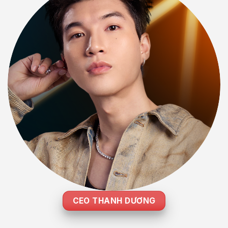
CEO THANH DƯƠNG