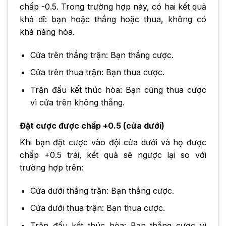
chấp -0.5. Trong trường hợp này, có hai kết quả
khả dĩ: bạn hoặc thắng hoặc thua, không có
khả năng hòa.
Cửa trên thắng trận: Bạn thắng cược.
Cửa trên thua trận: Bạn thua cược.
Trận đấu kết thúc hòa: Bạn cũng thua cược
vì cửa trên không thắng.
Đặt cược được chấp +0.5 (cửa dưới)
Khi bạn đặt cược vào đội cửa dưới và họ được
chấp +0.5 trái, kết quả sẽ ngược lại so với
trường hợp trên:
Cửa dưới thắng trận: Bạn thắng cược.
Cửa dưới thua trận: Bạn thua cược.
Trận đấu kết thúc hòa: Bạn thắng cược vì