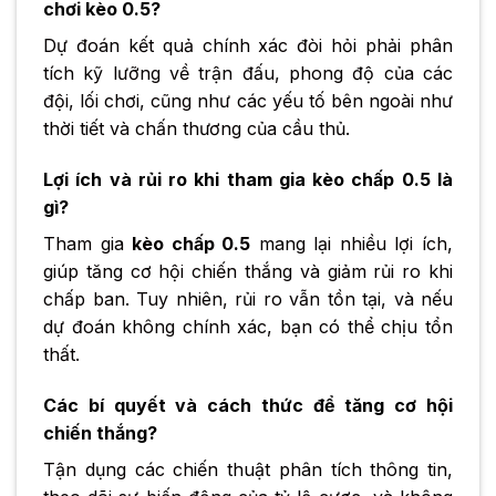
chơi kèo 0.5?
Dự đoán kết quả chính xác đòi hỏi phải phân
tích kỹ lưỡng về trận đấu, phong độ của các
đội, lối chơi, cũng như các yếu tố bên ngoài như
thời tiết và chấn thương của cầu thủ.
Lợi ích và rủi ro khi tham gia kèo chấp 0.5 là
gì?
Tham gia
kèo chấp 0.5
mang lại nhiều lợi ích,
giúp tăng cơ hội chiến thắng và giảm rủi ro khi
chấp ban. Tuy nhiên, rủi ro vẫn tồn tại, và nếu
dự đoán không chính xác, bạn có thể chịu tổn
thất.
Các bí quyết và cách thức để tăng cơ hội
chiến thắng?
Tận dụng các chiến thuật phân tích thông tin,