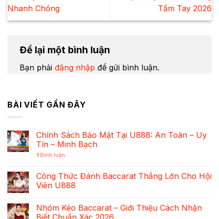
Nhanh Chóng
Tầm Tay 2026
Để lại một bình luận
Bạn phải
đăng nhập
để gửi bình luận.
BÀI VIẾT GẦN ĐÂY
Chính Sách Bảo Mật Tại U888: An Toàn – Uy
Tín – Minh Bạch
1
Bình luận
Công Thức Đánh Baccarat Thắng Lớn Cho Hội
Viên U888
Nhóm Kéo Baccarat – Giới Thiệu Cách Nhận
Biết Chuẩn Xác 2026