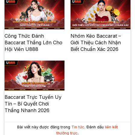
Công Thức Đánh
Nhóm Kéo Baccarat –
Baccarat Thắng Lớn Cho
Giới Thiệu Cách Nhận
Hội Viên U888
Biết Chuẩn Xác 2026
Baccarat Trực Tuyến Uy
Tín – Bí Quyết Chơi
Thắng Nhanh 2026
Bài viết này được đăng trong
Tin tức
. Đánh dấu
liên kết
thường trực
.