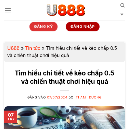
Bỏ
qua
nội
dung
ĐĂNG KÝ
ĐĂNG NHẬP
U888
»
Tin tức
»
Tìm hiểu chi tiết về kèo chấp 0.5
và chiến thuật chơi hiệu quả
Tìm hiểu chi tiết về kèo chấp 0.5
và chiến thuật chơi hiệu quả
ĐĂNG VÀO
07/07/2024
BỞI
THANH DƯƠNG
07
Th7