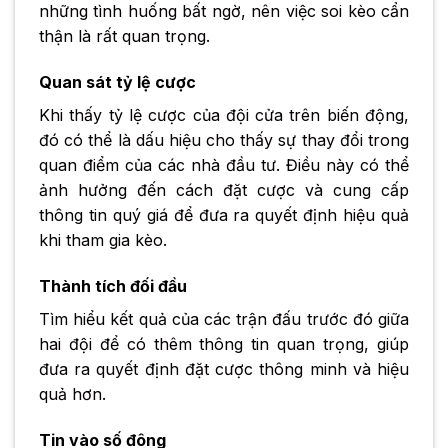
những tình huống bất ngờ, nên việc soi kèo cẩn
thận là rất quan trọng.
Quan sát tỷ lệ cược
Khi thấy tỷ lệ cược của đội cửa trên biến động,
đó có thể là dấu hiệu cho thấy sự thay đổi trong
quan điểm của các nhà đầu tư. Điều này có thể
ảnh hưởng đến cách đặt cược và cung cấp
thông tin quý giá để đưa ra quyết định hiệu quả
khi tham gia kèo.
Thành tích đối đầu
Tìm hiểu kết quả của các trận đấu trước đó giữa
hai đội để có thêm thông tin quan trọng, giúp
đưa ra quyết định đặt cược thông minh và hiệu
quả hơn.
Tin vào số đông