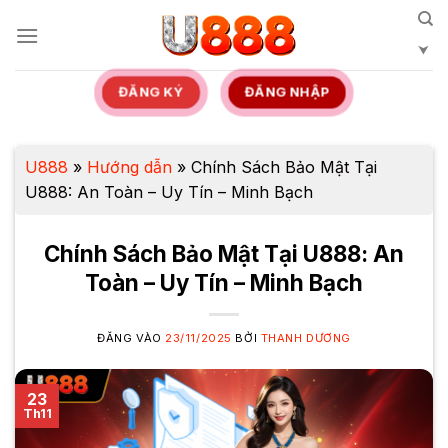
Bỏ
qua
nội
dung
ĐĂNG KÝ
ĐĂNG NHẬP
U888
»
Hướng dẫn
»
Chính Sách Bảo Mật Tại
U888: An Toàn – Uy Tín – Minh Bạch
Chính Sách Bảo Mật Tại U888: An
Toàn – Uy Tín – Minh Bạch
ĐĂNG VÀO
23/11/2025
BỞI
THANH DƯƠNG
23
Th11