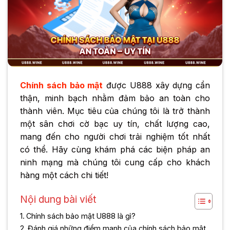
Chính sách bảo mật
được
U888
xây dựng cẩn
thận, minh bạch nhằm đảm bảo an toàn cho
thành viên. Mục tiêu của chúng tôi là trở thành
một sân chơi cờ bạc uy tín, chất lượng cao,
mang đến cho người chơi trải nghiệm tốt nhất
có thể. Hãy cùng khám phá các biện pháp an
ninh mạng mà chúng tôi cung cấp cho khách
hàng một cách chi tiết!
Nội dung bài viết
Chính sách bảo mật U888 là gì?
Đánh giá những điểm mạnh của chính sách bảo mật