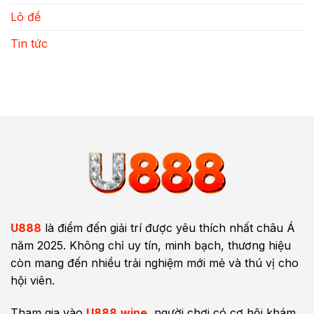
Lô đề
Tin tức
U888
là điểm đến giải trí được yêu thích nhất châu Á
năm 2025. Không chỉ uy tín, minh bạch, thương hiệu
còn mang đến nhiều trải nghiệm mới mẻ và thú vị cho
hội viên.
Tham gia vào
U888.wine
, người chơi có cơ hội khám