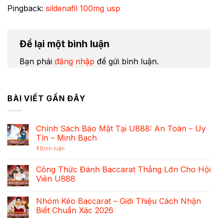
Pingback:
sildenafil 100mg usp
Để lại một bình luận
Bạn phải
đăng nhập
để gửi bình luận.
BÀI VIẾT GẦN ĐÂY
Chính Sách Bảo Mật Tại U888: An Toàn – Uy
Tín – Minh Bạch
1
Bình luận
Công Thức Đánh Baccarat Thắng Lớn Cho Hội
Viên U888
Nhóm Kéo Baccarat – Giới Thiệu Cách Nhận
Biết Chuẩn Xác 2026