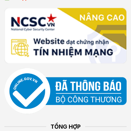
TỔNG HỢP