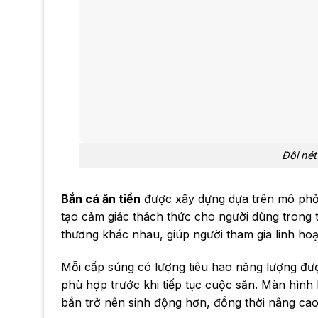
Đôi nét
Bắn cá ăn tiền
được xây dựng dựa trên mô phỏng
tạo cảm giác thách thức cho người dùng trong 
thương khác nhau, giúp người tham gia linh hoạ
Mỗi cấp súng có lượng tiêu hao năng lượng đượ
phù hợp trước khi tiếp tục cuộc săn. Màn hình 
bắn trở nên sinh động hơn, đồng thời nâng ca