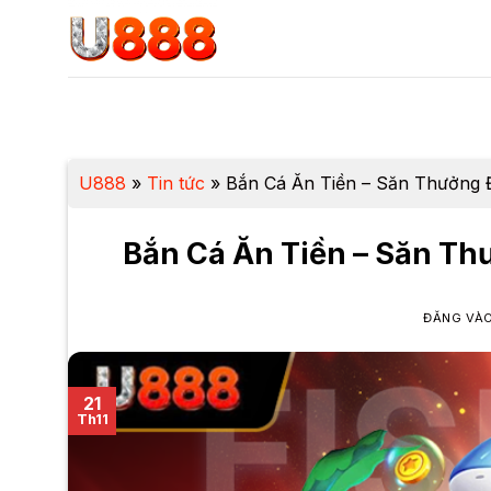
Bỏ
qua
nội
dung
U888
»
Tin tức
»
Bắn Cá Ăn Tiền – Săn Thưởng 
Bắn Cá Ăn Tiền – Săn Th
ĐĂNG VÀ
21
Th11