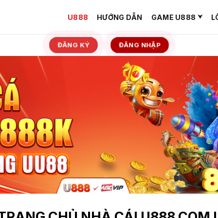
U888
HƯỚNG DẪN
GAME U888
L
ĐĂNG KÝ
ĐĂNG NHẬP
 TRANG CHỦ NHÀ CÁI U888.COM 