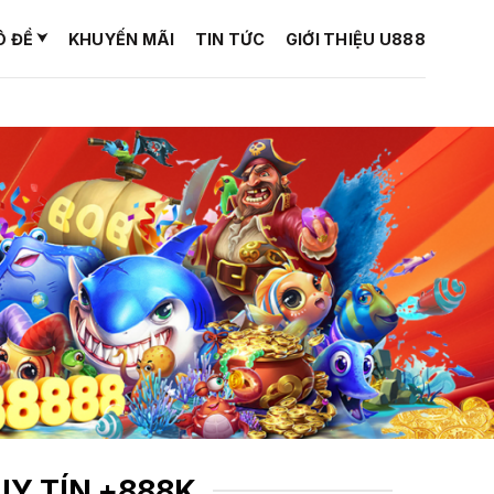
Ô ĐỀ
KHUYẾN MÃI
TIN TỨC
GIỚI THIỆU U888
UY TÍN +888K