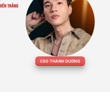
CEO THANH DƯƠNG