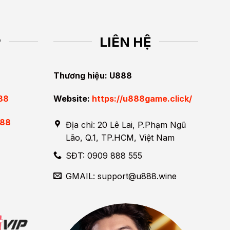
P
LIÊN HỆ
Thương hiệu: U888
88
Website:
https://u888game.click/
888
Địa chỉ: 20 Lê Lai, P.Phạm Ngũ
Lão, Q.1, TP.HCM, Việt Nam
SĐT: 0909 888 555
GMAIL:
support@u888.wine