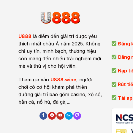
U888
là điểm đến giải trí được yêu
Đăng 
thích nhất châu Á năm 2025. Không
chỉ uy tín, minh bạch, thương hiệu
Đăng 
còn mang đến nhiều trải nghiệm mới
mẻ và thú vị cho hội viên.
Nạp ti
Tham gia vào
U888.wine
, người
Rút ti
chơi có cơ hội khám phá thiên
đường giải trí bao gồm casino, xổ số,
Tải a
bắn cá, nổ hũ, đá gà,...