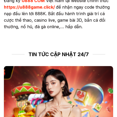
Đăng ký
U888 COM
Việt Nam tại website chính thức
https://u888game.click/
để nhận ngay code thưởng
nạp đầu lên tới 888K. Bắt đầu hành trình giải trí cá
cược thể thao, casino live, game bài 3D, bắn cá đổi
thưởng, nổ hũ, đá gà online,… hấp dẫn.
TIN TỨC CẬP NHẬT 24/7