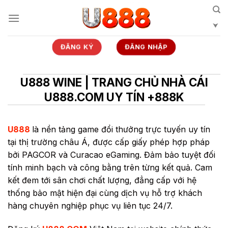
Bỏ
qua
nội
dung
ĐĂNG KÝ
ĐĂNG NHẬP
U888 WINE | TRANG CHỦ NHÀ CÁI
U888.COM UY TÍN +888K
U888
là nền tảng game đổi thưởng trực tuyến uy tín
tại thị trường châu Á, được cấp giấy phép hợp pháp
bởi PAGCOR và Curacao eGaming. Đảm bảo tuyệt đối
tính minh bạch và công bằng trên từng kết quả. Cam
kết đem tới sân chơi chất lượng, đẳng cấp với hệ
thống bảo mật hiện đại cùng dịch vụ hỗ trợ khách
hàng chuyên nghiệp phục vụ liên tục 24/7.