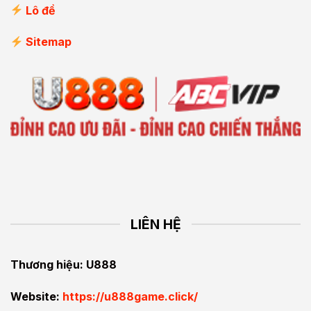
Lô đề
Sitemap
LIÊN HỆ
Thương hiệu: U888
Website:
https://u888game.click/