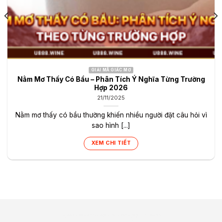
GIẢI MÃ GIẤC MƠ
Nằm Mơ Thấy Có Bầu – Phân Tích Ý Nghĩa Từng Trường
Hợp 2026
21/11/2025
Nằm mơ thấy có bầu thường khiến nhiều người đặt câu hỏi vì
sao hình [...]
XEM CHI TIẾT