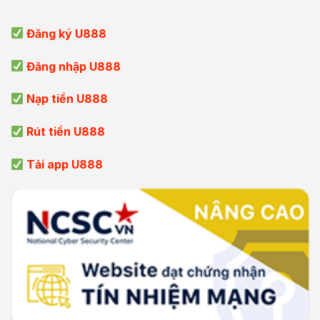
Đăng ký U888
Đăng nhập U888
Nạp tiền U888
Rút tiền U888
Tải app U888