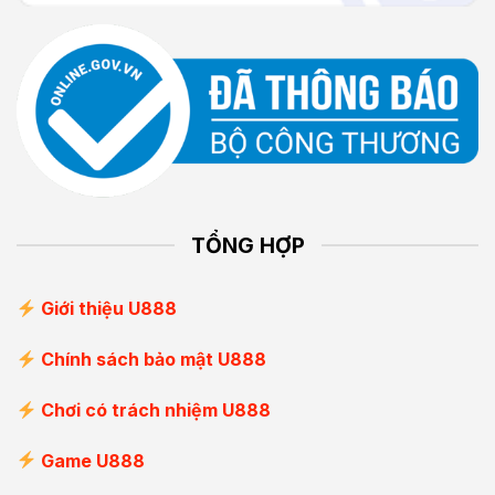
TỔNG HỢP
Giới thiệu U888
Chính sách bảo mật U888
Chơi có trách nhiệm U888
Game U888