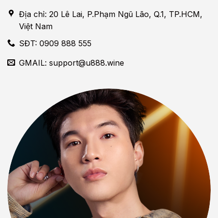
Địa chỉ: 20 Lê Lai, P.Phạm Ngũ Lão, Q.1, TP.HCM,
Việt Nam
SĐT: 0909 888 555
GMAIL:
support@u888.wine