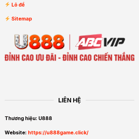
Lô đề
Sitemap
LIÊN HỆ
Thương hiệu: U888
Website:
https://u888game.click/