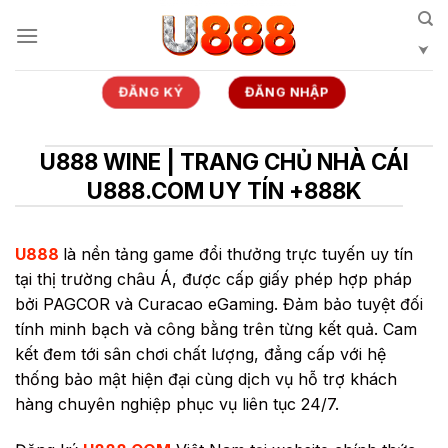
Bỏ
qua
nội
dung
ĐĂNG KÝ
ĐĂNG NHẬP
U888 WINE | TRANG CHỦ NHÀ CÁI
U888.COM UY TÍN +888K
U888
là nền tảng game đổi thưởng trực tuyến uy tín
tại thị trường châu Á, được cấp giấy phép hợp pháp
bởi PAGCOR và Curacao eGaming. Đảm bảo tuyệt đối
tính minh bạch và công bằng trên từng kết quả. Cam
kết đem tới sân chơi chất lượng, đẳng cấp với hệ
thống bảo mật hiện đại cùng dịch vụ hỗ trợ khách
hàng chuyên nghiệp phục vụ liên tục 24/7.