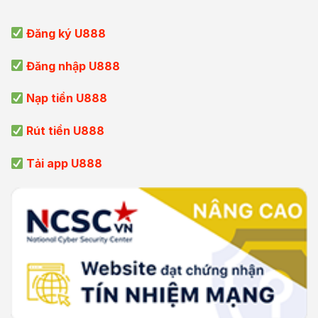
Đăng ký U888
Đăng nhập U888
Nạp tiền U888
Rút tiền U888
Tải app U888