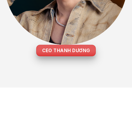
CEO THANH DƯƠNG