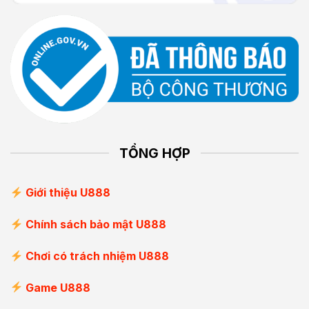
TỔNG HỢP
Giới thiệu U888
Chính sách bảo mật U888
Chơi có trách nhiệm U888
Game U888