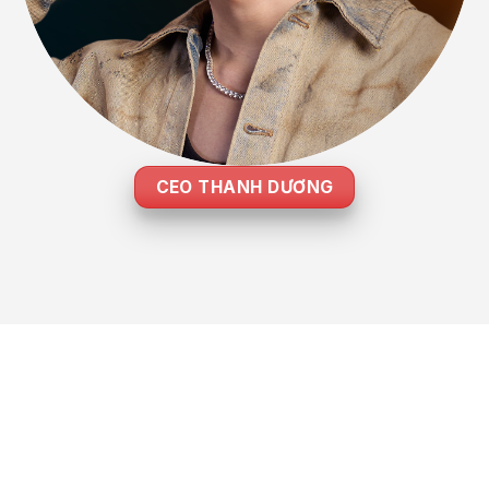
CEO THANH DƯƠNG