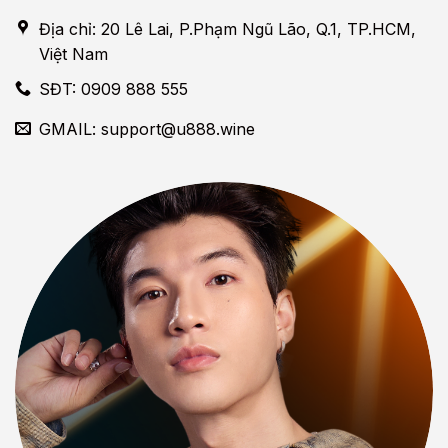
Địa chỉ: 20 Lê Lai, P.Phạm Ngũ Lão, Q.1, TP.HCM,
Việt Nam
SĐT: 0909 888 555
GMAIL:
support@u888.wine