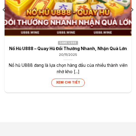
GAME U888
Nổ Hũ U888 – Quay Hũ Đổi Thưởng Nhanh, Nhận Quà Lớn
20/11/2025
Nổ hũ U888 đang là lựa chọn hàng đầu của nhiều thành viên
nhờ kho [...]
XEM CHI TIẾT