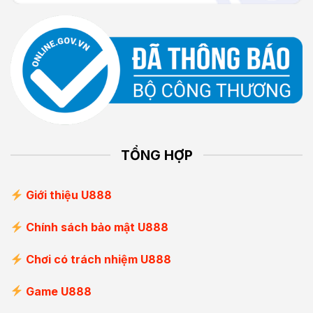
TỔNG HỢP
Giới thiệu U888
Chính sách bảo mật U888
Chơi có trách nhiệm U888
Game U888