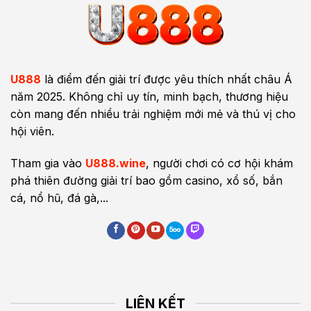
U888
là điểm đến giải trí được yêu thích nhất châu Á
năm 2025. Không chỉ uy tín, minh bạch, thương hiệu
còn mang đến nhiều trải nghiệm mới mẻ và thú vị cho
hội viên.
Tham gia vào
U888.wine
, người chơi có cơ hội khám
phá thiên đường giải trí bao gồm casino, xổ số, bắn
cá, nổ hũ, đá gà,...
LIÊN KẾT