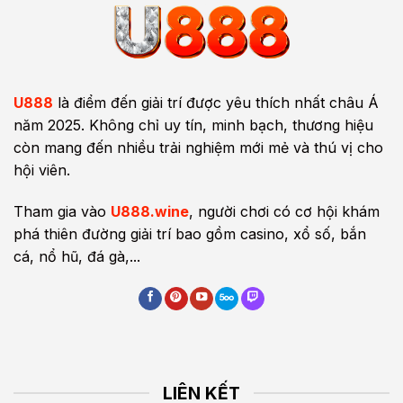
U888
là điểm đến giải trí được yêu thích nhất châu Á
năm 2025. Không chỉ uy tín, minh bạch, thương hiệu
còn mang đến nhiều trải nghiệm mới mẻ và thú vị cho
hội viên.
Tham gia vào
U888.wine
, người chơi có cơ hội khám
phá thiên đường giải trí bao gồm casino, xổ số, bắn
cá, nổ hũ, đá gà,...
LIÊN KẾT