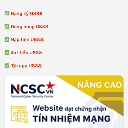
Đăng ký U888
Đăng nhập U888
Nạp tiền U888
Rút tiền U888
Tải app U888