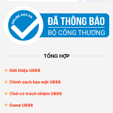
TỔNG HỢP
Giới thiệu U888
Chính sách bảo mật U888
Chơi có trách nhiệm U888
Game U888