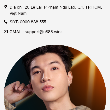
Địa chỉ: 20 Lê Lai, P.Phạm Ngũ Lão, Q.1, TP.HCM,
Việt Nam
SĐT: 0909 888 555
GMAIL:
support@u888.wine