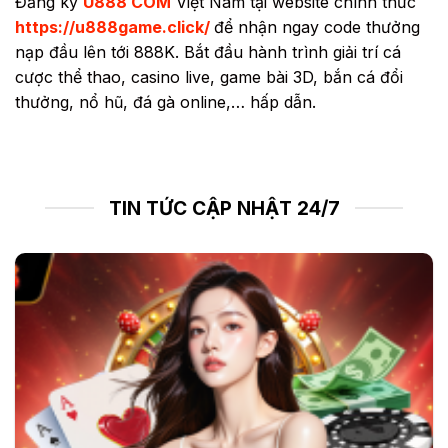
Đăng ký
U888 COM
Việt Nam tại website chính thức
https://u888game.click/
để nhận ngay code thưởng
nạp đầu lên tới 888K. Bắt đầu hành trình giải trí cá
cược thể thao, casino live, game bài 3D, bắn cá đổi
thưởng, nổ hũ, đá gà online,… hấp dẫn.
TIN TỨC CẬP NHẬT 24/7