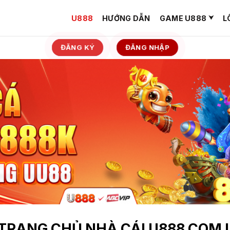
U888
HƯỚNG DẪN
GAME U888
L
ĐĂNG KÝ
ĐĂNG NHẬP
 TRANG CHỦ NHÀ CÁI U888.COM 