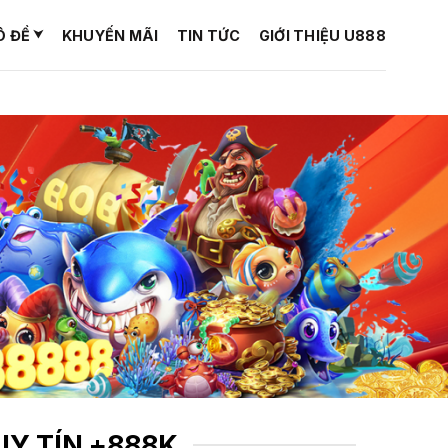
Ô ĐỀ
KHUYẾN MÃI
TIN TỨC
GIỚI THIỆU U888
UY TÍN +888K