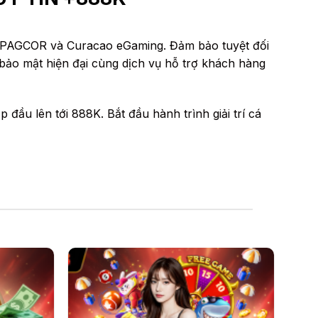
bởi PAGCOR và Curacao eGaming. Đảm bảo tuyệt đối
 bảo mật hiện đại cùng dịch vụ hỗ trợ khách hàng
đầu lên tới 888K. Bắt đầu hành trình giải trí cá