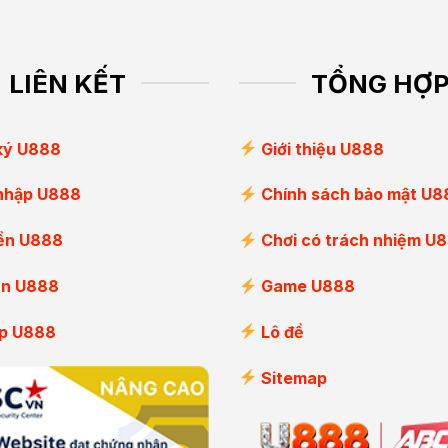
LIÊN KẾT
TỔNG HỢ
ký U888
Giới thiệu U888
nhập U888
Chính sách bảo mật U8
ền U888
Chơi có trách nhiệm U
ền U888
Game U888
pp U888
Lô đề
Sitemap