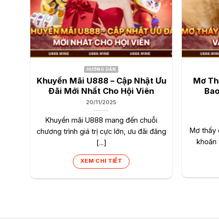
HƯỚNG DẪN
hập
Khuyến Mãi U888 – Cập Nhật Ưu
Mơ Th
iên
Đãi Mới Nhất Cho Hội Viên
Bao
20/11/2025
hanh
Khuyến mãi U888 mang đến chuỗi
Mơ thấy 
...]
chương trình giá trị cực lớn, ưu đãi đăng
khoăn v
[...]
XEM CHI TIẾT