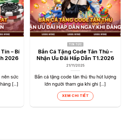
TIN TỨC
ín – Bí
Bắn Cá Tặng Code Tân Thủ –
nh 2026
Nhận Ưu Đãi Hấp Dẫn T1.2026
21/11/2025
o nên sức
Bắn cá tặng code tân thủ thu hút lượng
àng [...]
lớn người tham gia khi ghi [...]
XEM CHI TIẾT