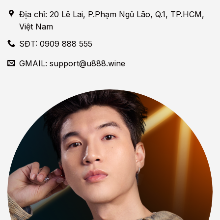
Địa chỉ: 20 Lê Lai, P.Phạm Ngũ Lão, Q.1, TP.HCM,
Việt Nam
SĐT: 0909 888 555
GMAIL:
support@u888.wine