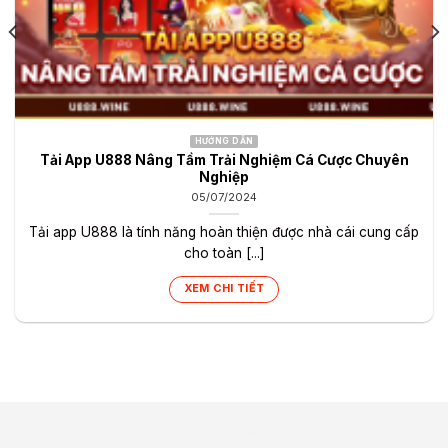
HƯỚNG DẪN
Tải App U888 Nâng Tầm Trải Nghiệm Cá Cược Chuyên
Nghiệp
05/07/2024
Tải app U888 là tính năng hoàn thiện được nhà cái cung cấp
cho toàn [...]
XEM CHI TIẾT