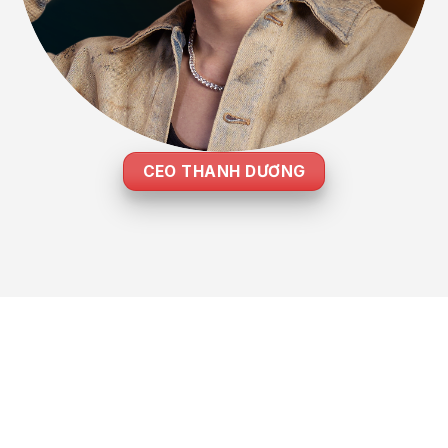
CEO THANH DƯƠNG