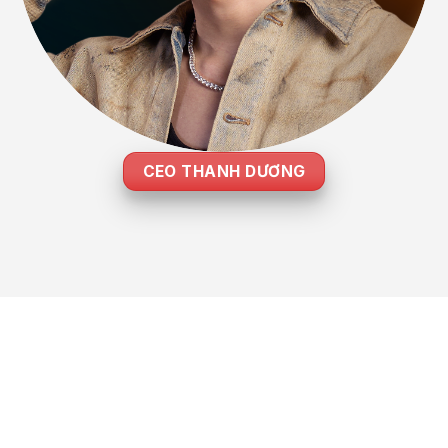
CEO THANH DƯƠNG