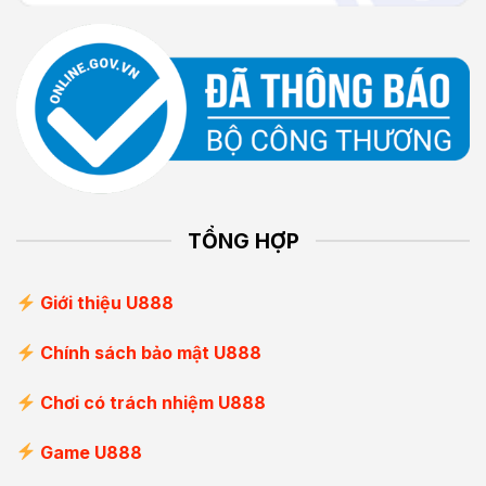
TỔNG HỢP
Giới thiệu U888
Chính sách bảo mật U888
Chơi có trách nhiệm U888
Game U888