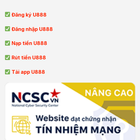
Đăng ký U888
Đăng nhập U888
Nạp tiền U888
Rút tiền U888
Tải app U888