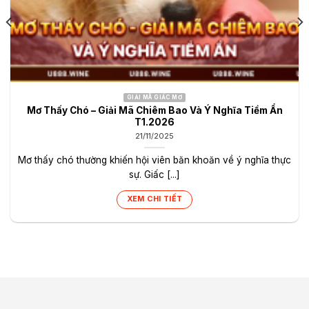
GIẢI MÃ GIẤC MƠ
Mơ Thấy Chó – Giải Mã Chiêm Bao Và Ý Nghĩa Tiềm Ẩn
T1.2026
21/11/2025
Mơ thấy chó thường khiến hội viên băn khoăn về ý nghĩa thực
sự. Giấc [...]
XEM CHI TIẾT