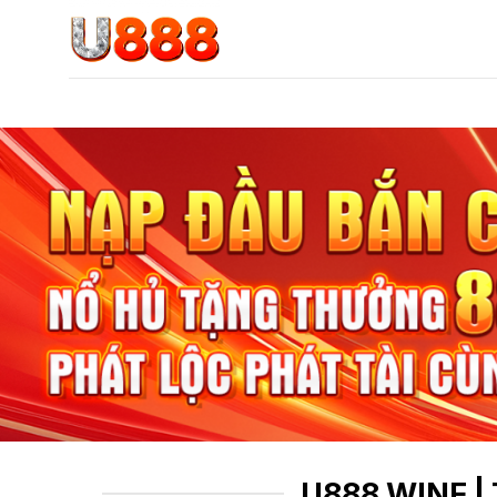
Bỏ
qua
nội
dung
U888 WINE |