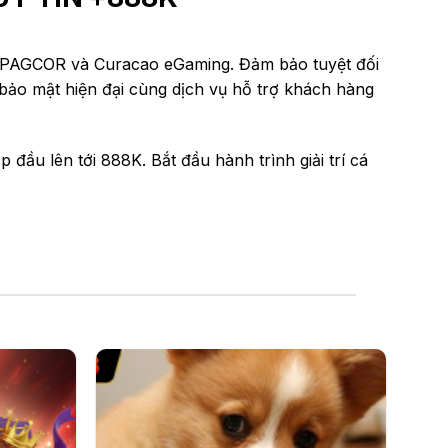
bởi PAGCOR và Curacao eGaming. Đảm bảo tuyệt đối
 bảo mật hiện đại cùng dịch vụ hỗ trợ khách hàng
đầu lên tới 888K. Bắt đầu hành trình giải trí cá