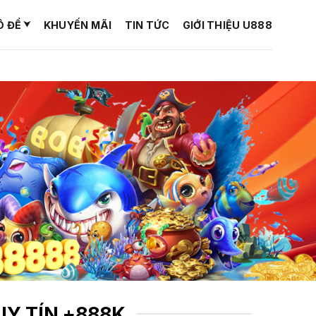
Ô ĐỀ
KHUYẾN MÃI
TIN TỨC
GIỚI THIỆU U888
UY TÍN +888K