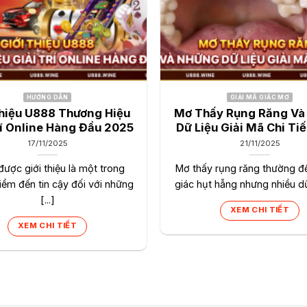
HƯỚNG DẪN
GIẢI MÃ GIẤC MƠ
Thiệu U888 Thương Hiệu
Mơ Thấy Rụng Răng Và
rí Online Hàng Đầu 2025
Dữ Liệu Giải Mã Chi Ti
17/11/2025
21/11/2025
ược giới thiệu là một trong
Mơ thấy rụng răng thường để
ểm đến tin cậy đối với những
giác hụt hẫng nhưng nhiều dữ l
[...]
XEM CHI TIẾT
XEM CHI TIẾT