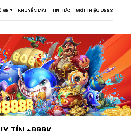
Ô ĐỀ
KHUYẾN MÃI
TIN TỨC
GIỚI THIỆU U888
UY TÍN +888K