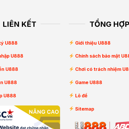
LIÊN KẾT
TỔNG HỢ
ký U888
Giới thiệu U888
nhập U888
Chính sách bảo mật U8
ền U888
Chơi có trách nhiệm U
ền U888
Game U888
pp U888
Lô đề
Sitemap