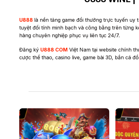
U888
là nền tảng game đổi thưởng trực tuyến uy
tuyệt đối tính minh bạch và công bằng trên từng k
hàng chuyên nghiệp phục vụ liên tục 24/7.
Đăng ký
U888 COM
Việt Nam tại website chính t
cược thể thao, casino live, game bài 3D, bắn cá đổ