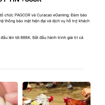
bởi tổ chức PAGCOR và Curacao eGaming. Đảm bảo
 hệ thống bảo mật hiện đại và dịch vụ hỗ trợ khách
u lên tới 888K. Bắt đầu hành trình giải trí cá