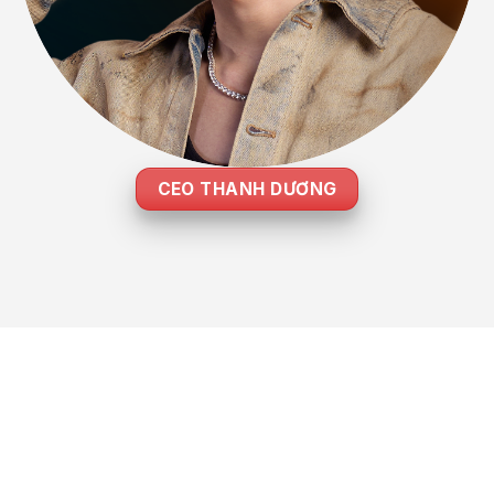
CEO THANH DƯƠNG