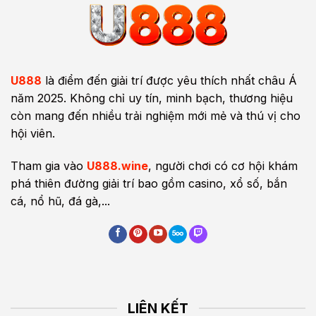
U888
là điểm đến giải trí được yêu thích nhất châu Á
năm 2025. Không chỉ uy tín, minh bạch, thương hiệu
còn mang đến nhiều trải nghiệm mới mẻ và thú vị cho
hội viên.
Tham gia vào
U888.wine
, người chơi có cơ hội khám
phá thiên đường giải trí bao gồm casino, xổ số, bắn
cá, nổ hũ, đá gà,...
LIÊN KẾT