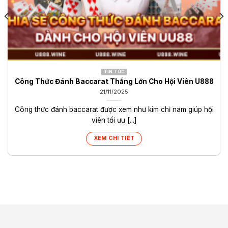
TIN TỨC
Công Thức Đánh Baccarat Thắng Lớn Cho Hội Viên U888
21/11/2025
Công thức đánh baccarat được xem như kim chỉ nam giúp hội
viên tối ưu [...]
XEM CHI TIẾT