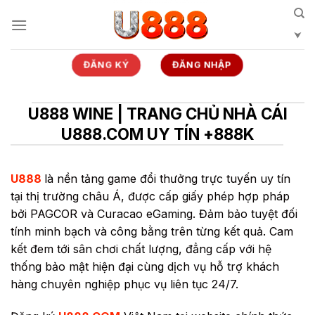
Bỏ
qua
nội
dung
ĐĂNG KÝ
ĐĂNG NHẬP
U888 WINE | TRANG CHỦ NHÀ CÁI
U888.COM UY TÍN +888K
U888
là nền tảng game đổi thưởng trực tuyến uy tín
tại thị trường châu Á, được cấp giấy phép hợp pháp
bởi PAGCOR và Curacao eGaming. Đảm bảo tuyệt đối
tính minh bạch và công bằng trên từng kết quả. Cam
kết đem tới sân chơi chất lượng, đẳng cấp với hệ
thống bảo mật hiện đại cùng dịch vụ hỗ trợ khách
hàng chuyên nghiệp phục vụ liên tục 24/7.