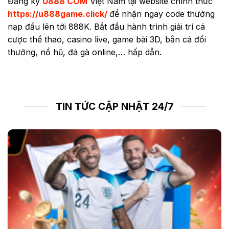
Đăng ký
U888 COM
Việt Nam tại website chính thức
https://u888game.click/
để nhận ngay code thưởng
nạp đầu lên tới 888K. Bắt đầu hành trình giải trí cá
cược thể thao, casino live, game bài 3D, bắn cá đổi
thưởng, nổ hũ, đá gà online,… hấp dẫn.
TIN TỨC CẬP NHẬT 24/7