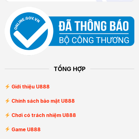
TỔNG HỢP
Giới thiệu U888
Chính sách bảo mật U888
Chơi có trách nhiệm U888
Game U888