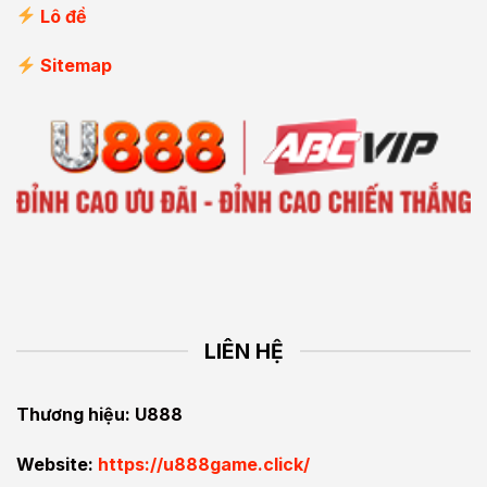
Lô đề
Sitemap
LIÊN HỆ
Thương hiệu: U888
Website:
https://u888game.click/