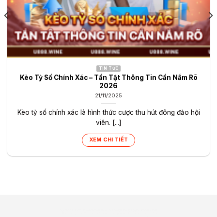
TIN TỨC
Kèo Tỷ Số Chính Xác – Tần Tật Thông Tin Cần Nắm Rõ
2026
21/11/2025
Kèo tỷ số chính xác là hình thức cược thu hút đông đảo hội
viên. [...]
XEM CHI TIẾT