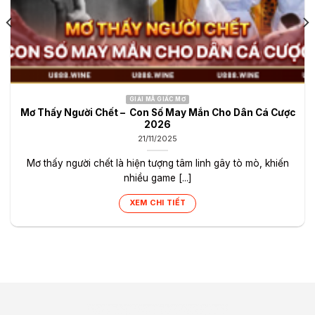
GIẢI MÃ GIẤC MƠ
Mơ Thấy Người Chết – Con Số May Mắn Cho Dân Cá Cược
2026
21/11/2025
Mơ thấy người chết là hiện tượng tâm linh gây tò mò, khiến
nhiều game [...]
XEM CHI TIẾT