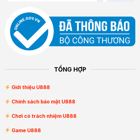
TỔNG HỢP
Giới thiệu U888
Chính sách bảo mật U888
Chơi có trách nhiệm U888
Game U888