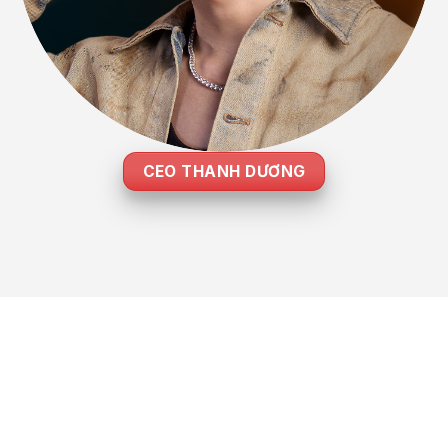
CEO THANH DƯƠNG