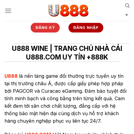
Bỏ
qua
nội
dung
ĐĂNG KÝ
ĐĂNG NHẬP
U888 WINE | TRANG CHỦ NHÀ CÁI
U888.COM UY TÍN +888K
U888
là nền tảng game đổi thưởng trực tuyến uy tín
tại thị trường châu Á, được cấp giấy phép hợp pháp
bởi PAGCOR và Curacao eGaming. Đảm bảo tuyệt đối
tính minh bạch và công bằng trên từng kết quả. Cam
kết đem tới sân chơi chất lượng, đẳng cấp với hệ
thống bảo mật hiện đại cùng dịch vụ hỗ trợ khách
hàng chuyên nghiệp phục vụ liên tục 24/7.