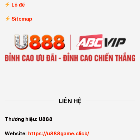
Lô đề
Sitemap
LIÊN HỆ
Thương hiệu: U888
Website:
https://u888game.click/