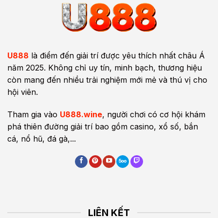
U888
là điểm đến giải trí được yêu thích nhất châu Á
năm 2025. Không chỉ uy tín, minh bạch, thương hiệu
còn mang đến nhiều trải nghiệm mới mẻ và thú vị cho
hội viên.
Tham gia vào
U888.wine
, người chơi có cơ hội khám
phá thiên đường giải trí bao gồm casino, xổ số, bắn
cá, nổ hũ, đá gà,...
LIÊN KẾT