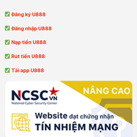
Đăng ký U888
Đăng nhập U888
Nạp tiền U888
Rút tiền U888
Tải app U888