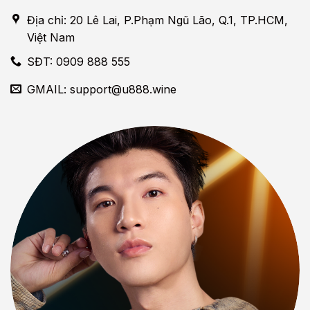
Địa chỉ: 20 Lê Lai, P.Phạm Ngũ Lão, Q.1, TP.HCM,
Việt Nam
SĐT: 0909 888 555
GMAIL:
support@u888.wine