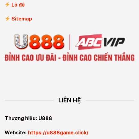
Lô đề
Sitemap
LIÊN HỆ
Thương hiệu: U888
Website:
https://u888game.click/