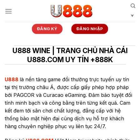
Bỏ
qua
nội
dung
ĐĂNG KÝ
ĐĂNG NHẬP
U888 WINE | TRANG CHỦ NHÀ CÁI
U888.COM UY TÍN +888K
U888
là nền tảng game đổi thưởng trực tuyến uy tín
tại thị trường châu Á, được cấp giấy phép hợp pháp
bởi PAGCOR và Curacao eGaming. Đảm bảo tuyệt đối
tính minh bạch và công bằng trên từng kết quả. Cam
kết đem tới sân chơi chất lượng, đẳng cấp với hệ
thống bảo mật hiện đại cùng dịch vụ hỗ trợ khách
hàng chuyên nghiệp phục vụ liên tục 24/7.