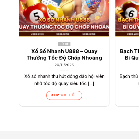
LÔ ĐỀ
 Soi
Xổ Số Nhanh U888 – Quay
Bạch Th
026
Thưởng Tốc Độ Chớp Nhoáng
Bí Qu
20/11/2025
 biến
Xổ số nhanh thu hút đông đảo hội viên
Bạch thủ 
nhờ tốc độ quay siêu tốc [...]
XEM CHI TIẾT