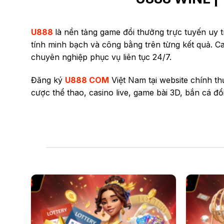
U888
là nền tảng game đổi thưởng trực tuyến uy 
tính minh bạch và công bằng trên từng kết quả. C
chuyên nghiệp phục vụ liên tục 24/7.
Đăng ký
U888 COM
Việt Nam tại website chính t
cược thể thao, casino live, game bài 3D, bắn cá đổ