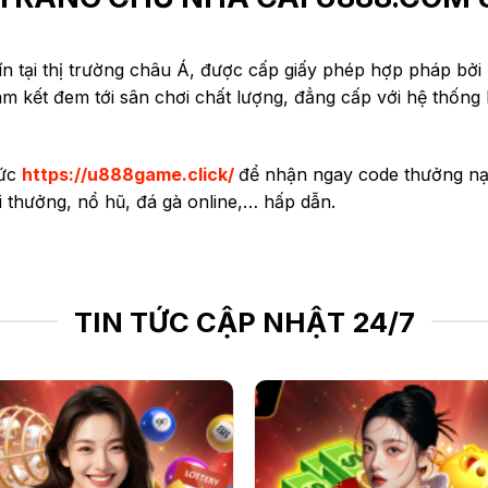
tín tại thị trường châu Á, được cấp giấy phép hợp pháp 
am kết đem tới sân chơi chất lượng, đẳng cấp với hệ thống
hức
https://u888game.click/
để nhận ngay code thưởng nạp 
i thưởng, nổ hũ, đá gà online,… hấp dẫn.
TIN TỨC CẬP NHẬT 24/7