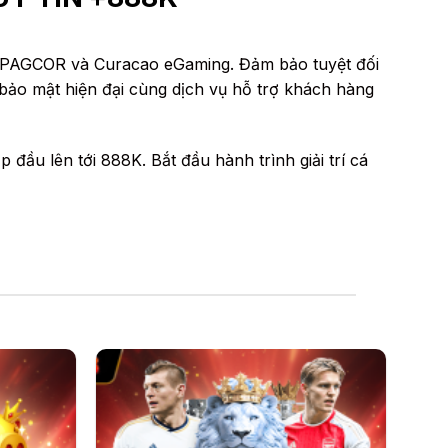
bởi PAGCOR và Curacao eGaming. Đảm bảo tuyệt đối
 bảo mật hiện đại cùng dịch vụ hỗ trợ khách hàng
đầu lên tới 888K. Bắt đầu hành trình giải trí cá