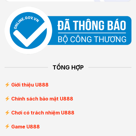
TỔNG HỢP
Giới thiệu U888
Chính sách bảo mật U888
Chơi có trách nhiệm U888
Game U888