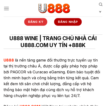
Bỏ
qua
nội
dung
ĐĂNG KÝ
ĐĂNG NHẬP
U888 WINE | TRANG CHỦ NHÀ CÁI
U888.COM UY TÍN +888K
U888
là nền tảng game đổi thưởng trực tuyến uy tín
tại thị trường châu Á, được cấp giấy phép hợp pháp
bởi PAGCOR và Curacao eGaming. Đảm bảo tuyệt đối
tính minh bạch và công bằng trên từng kết quả. Cam
kết đem tới sân chơi chất lượng, đẳng cấp với hệ
thống bảo mật hiện đại cùng dịch vụ hỗ trợ khách
hàng chuyên nghiệp phục vụ liên tục 24/7.