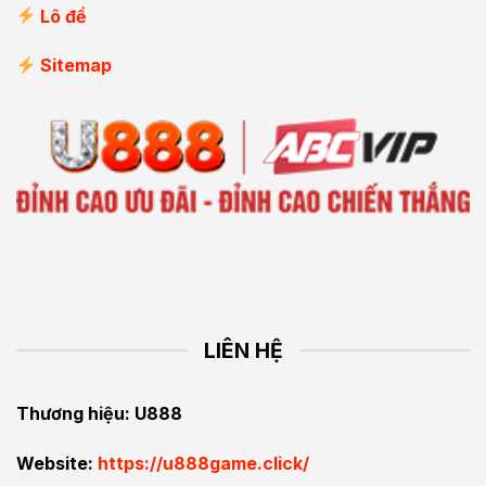
Lô đề
Sitemap
LIÊN HỆ
Thương hiệu: U888
Website:
https://u888game.click/