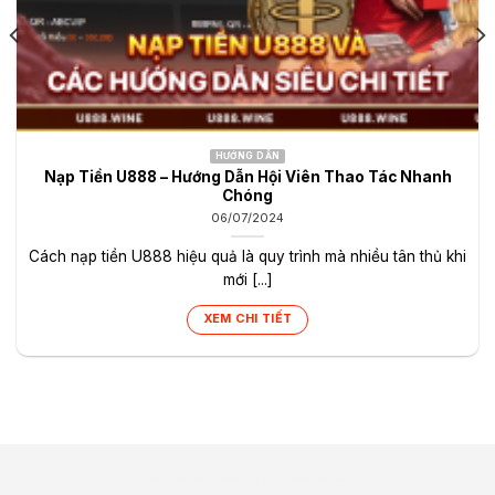
HƯỚNG DẪN
Nạp Tiền U888 – Hướng Dẫn Hội Viên Thao Tác Nhanh
Chóng
06/07/2024
Cách nạp tiền U888 hiệu quả là quy trình mà nhiều tân thủ khi
mới [...]
XEM CHI TIẾT