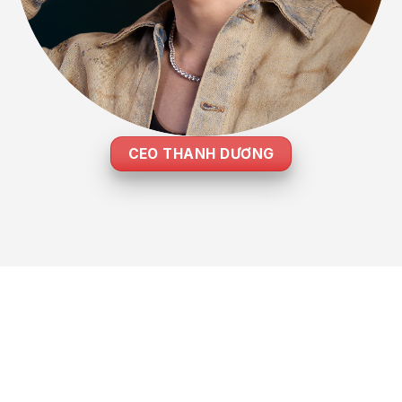
CEO THANH DƯƠNG