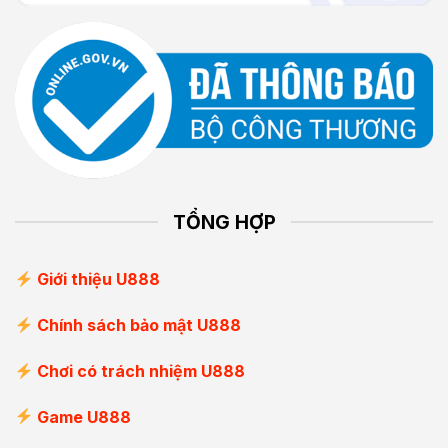
TỔNG HỢP
Giới thiệu U888
Chính sách bảo mật U888
Chơi có trách nhiệm U888
Game U888