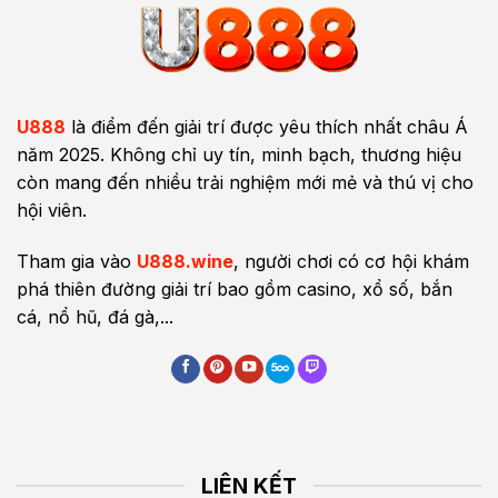
U888
là điểm đến giải trí được yêu thích nhất châu Á
năm 2025. Không chỉ uy tín, minh bạch, thương hiệu
còn mang đến nhiều trải nghiệm mới mẻ và thú vị cho
hội viên.
Tham gia vào
U888.wine
, người chơi có cơ hội khám
phá thiên đường giải trí bao gồm casino, xổ số, bắn
cá, nổ hũ, đá gà,...
LIÊN KẾT