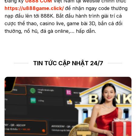
Đăng ký
U888 COM
Việt Nam tại website chính thức
https://u888game.click/
để nhận ngay code thưởng
nạp đầu lên tới 888K. Bắt đầu hành trình giải trí cá
cược thể thao, casino live, game bài 3D, bắn cá đổi
thưởng, nổ hũ, đá gà online,… hấp dẫn.
TIN TỨC CẬP NHẬT 24/7