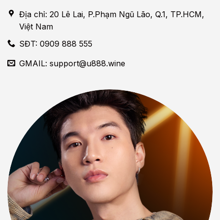
Địa chỉ: 20 Lê Lai, P.Phạm Ngũ Lão, Q.1, TP.HCM,
Việt Nam
SĐT: 0909 888 555
GMAIL:
support@u888.wine