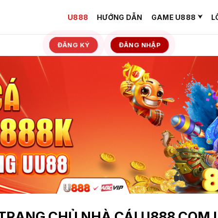
U888
HƯỚNG DẪN
GAME U888
L
ĐĂNG KÝ
ĐĂNG NHẬP
 TRANG CHỦ NHÀ CÁI U888.COM 