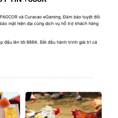
bởi PAGCOR và Curacao eGaming. Đảm bảo tuyệt đối
 bảo mật hiện đại cùng dịch vụ hỗ trợ khách hàng
đầu lên tới 888K. Bắt đầu hành trình giải trí cá