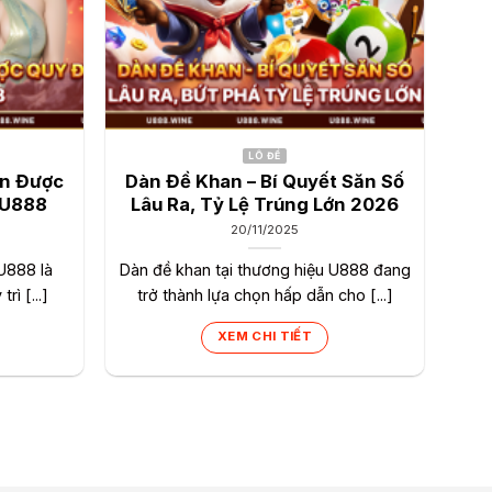
LÔ ĐỀ
ện Được
Dàn Đề Khan – Bí Quyết Săn Số
 U888
Lâu Ra, Tỷ Lệ Trúng Lớn 2026
20/11/2025
 U888 là
Dàn đề khan tại thương hiệu U888 đang
rì [...]
trở thành lựa chọn hấp dẫn cho [...]
XEM CHI TIẾT