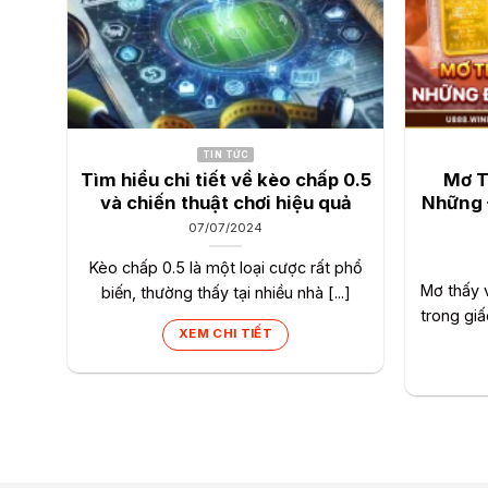
TIN TỨC
nh
Tìm hiểu chi tiết về kèo chấp 0.5
Mơ T
Mắn
và chiến thuật chơi hiệu quả
Những 
07/07/2024
Kèo chấp 0.5 là một loại cược rất phổ
iều
Mơ thấy 
biến, thường thấy tại nhiều nhà [...]
...]
trong giấ
XEM CHI TIẾT