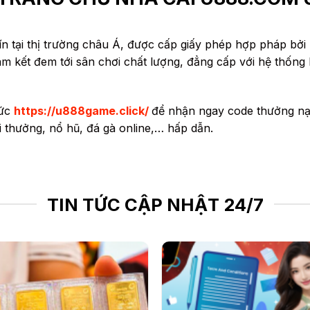
tín tại thị trường châu Á, được cấp giấy phép hợp pháp 
am kết đem tới sân chơi chất lượng, đẳng cấp với hệ thống
hức
https://u888game.click/
để nhận ngay code thưởng nạp 
i thưởng, nổ hũ, đá gà online,… hấp dẫn.
TIN TỨC CẬP NHẬT 24/7