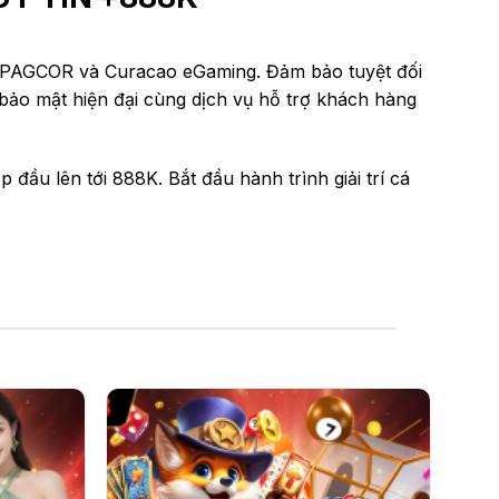
bởi PAGCOR và Curacao eGaming. Đảm bảo tuyệt đối
 bảo mật hiện đại cùng dịch vụ hỗ trợ khách hàng
đầu lên tới 888K. Bắt đầu hành trình giải trí cá