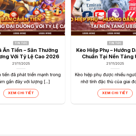
TIN TỨC
TIN TỨC
á Ăn Tiền – Săn Thưởng
Kèo Hiệp Phụ – Hướng D
ơng Với Tỷ Lệ Cao 2026
Chuẩn Tại Nền Tảng
21/11/2025
21/11/2025
 tiền đã phát triển mạnh trong
Kèo hiệp phụ được nhiều ngườ
m gần đây với lượng [...]
nhờ tính đặc thù của giai đo
XEM CHI TIẾT
XEM CHI TIẾT