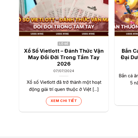
LÔ ĐỀ
Săn
Xổ Số Vietlott – Đánh Thức Vận
Bắn C
ng
May Đổi Đời Trong Tầm Tay
Đại Dư
2026
07/07/2024
Bắn cá ăn
ởng
Xổ số Vietlott đã trở thành một hoạt
5 nă
]
động giải trí quen thuộc ở Việt [...]
XEM CHI TIẾT