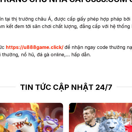
tín tại thị trường châu Á, được cấp giấy phép hợp pháp 
am kết đem tới sân chơi chất lượng, đẳng cấp với hệ thống
hức
https://u888game.click/
để nhận ngay code thưởng nạp 
i thưởng, nổ hũ, đá gà online,… hấp dẫn.
TIN TỨC CẬP NHẬT 24/7