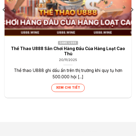
GAME U888
Thể Thao U888 Sân Chơi Hàng Đầu Của Hàng Loạt Cao
Thủ
20/11/2025
Thể thao U888 ghi dấu ấn trên thị trường khi quy tụ hơn
500.000 hội [...]
XEM CHI TIẾT