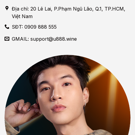
Địa chỉ: 20 Lê Lai, P.Phạm Ngũ Lão, Q.1, TP.HCM,
Việt Nam
SĐT: 0909 888 555
GMAIL:
support@u888.wine