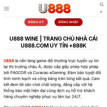
Bỏ
qua
nội
dung
ĐĂNG KÝ
ĐĂNG NHẬP
U888 WINE | TRANG CHỦ NHÀ CÁI
U888.COM UY TÍN +888K
U888
là nền tảng game đổi thưởng trực tuyến uy tín
tại thị trường châu Á, được cấp giấy phép hợp pháp
bởi PAGCOR và Curacao eGaming. Đảm bảo tuyệt đối
tính minh bạch và công bằng trên từng kết quả. Cam
kết đem tới sân chơi chất lượng, đẳng cấp với hệ
thống bảo mật hiện đại cùng dịch vụ hỗ trợ khách
hàng chuyên nghiệp phục vụ liên tục 24/7.