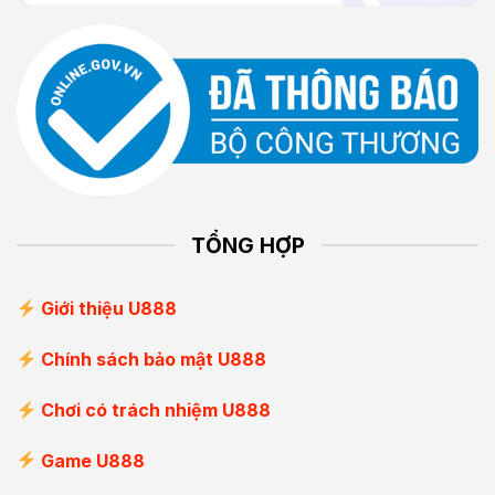
TỔNG HỢP
Giới thiệu U888
Chính sách bảo mật U888
Chơi có trách nhiệm U888
Game U888