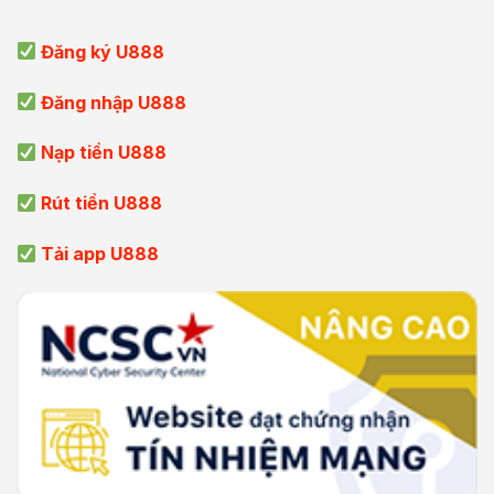
Đăng ký U888
Đăng nhập U888
Nạp tiền U888
Rút tiền U888
Tải app U888