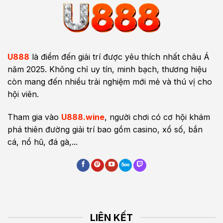
U888
là điểm đến giải trí được yêu thích nhất châu Á
năm 2025. Không chỉ uy tín, minh bạch, thương hiệu
còn mang đến nhiều trải nghiệm mới mẻ và thú vị cho
hội viên.
Tham gia vào
U888.wine
, người chơi có cơ hội khám
phá thiên đường giải trí bao gồm casino, xổ số, bắn
cá, nổ hũ, đá gà,...
LIÊN KẾT