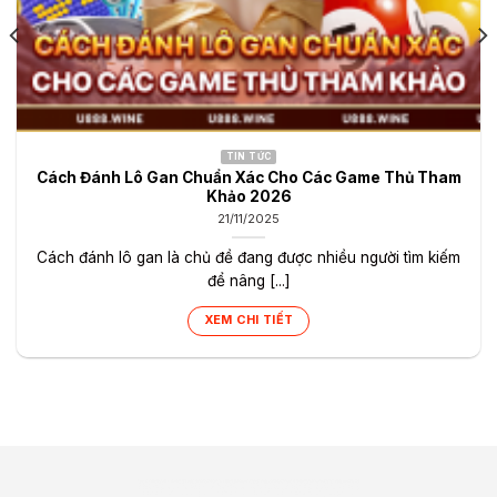
TIN TỨC
Cách Đánh Lô Gan Chuẩn Xác Cho Các Game Thủ Tham
Khảo 2026
21/11/2025
Cách đánh lô gan là chủ đề đang được nhiều người tìm kiếm
để nâng [...]
XEM CHI TIẾT