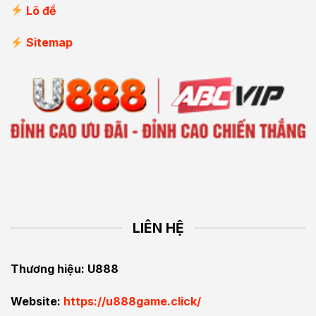
Lô đề
Sitemap
LIÊN HỆ
Thương hiệu: U888
Website:
https://u888game.click/