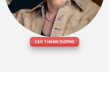
CEO THANH DƯƠNG