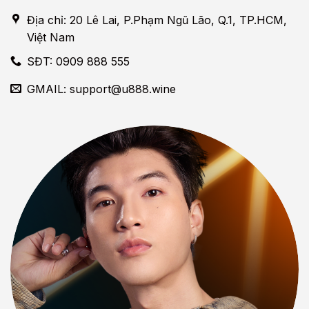
Địa chỉ: 20 Lê Lai, P.Phạm Ngũ Lão, Q.1, TP.HCM,
Việt Nam
SĐT: 0909 888 555
GMAIL:
support@u888.wine