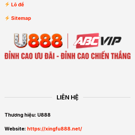
Lô đề
Sitemap
LIÊN HỆ
Thương hiệu: U888
Website:
https://xingfu888.net/