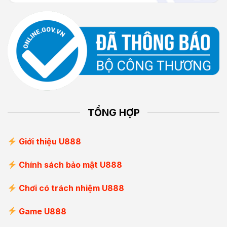
TỔNG HỢP
Giới thiệu U888
Chính sách bảo mật U888
Chơi có trách nhiệm U888
Game U888