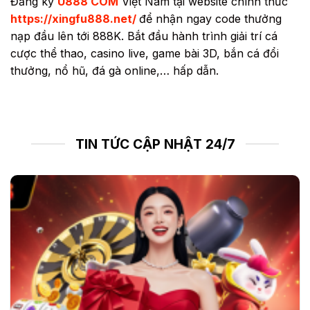
Đăng ký
U888 COM
Việt Nam tại website chính thức
https://xingfu888.net/
để nhận ngay code thưởng
nạp đầu lên tới 888K. Bắt đầu hành trình giải trí cá
cược thể thao, casino live, game bài 3D, bắn cá đổi
thưởng, nổ hũ, đá gà online,… hấp dẫn.
TIN TỨC CẬP NHẬT 24/7