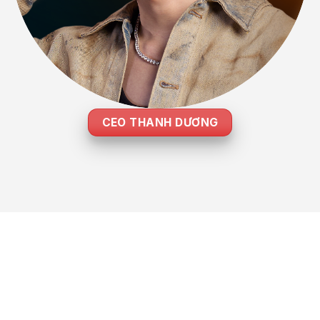
CEO THANH DƯƠNG