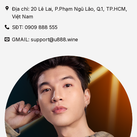
Địa chỉ: 20 Lê Lai, P.Phạm Ngũ Lão, Q.1, TP.HCM,
Việt Nam
SĐT: 0909 888 555
GMAIL:
support@u888.wine