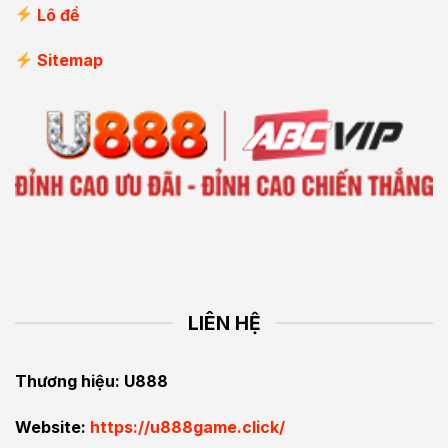
Lô đề
Sitemap
LIÊN HỆ
Thương hiệu: U888
Website:
https://u888game.click/