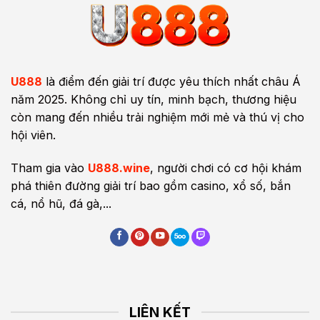
U888
là điểm đến giải trí được yêu thích nhất châu Á
năm 2025. Không chỉ uy tín, minh bạch, thương hiệu
còn mang đến nhiều trải nghiệm mới mẻ và thú vị cho
hội viên.
Tham gia vào
U888.wine
, người chơi có cơ hội khám
phá thiên đường giải trí bao gồm casino, xổ số, bắn
cá, nổ hũ, đá gà,...
LIÊN KẾT