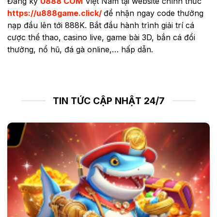
Đăng ký
U888 COM
Việt Nam tại website chính thức
https://u888game.click/
để nhận ngay code thưởng
nạp đầu lên tới 888K. Bắt đầu hành trình giải trí cá
cược thể thao, casino live, game bài 3D, bắn cá đổi
thưởng, nổ hũ, đá gà online,… hấp dẫn.
TIN TỨC CẬP NHẬT 24/7