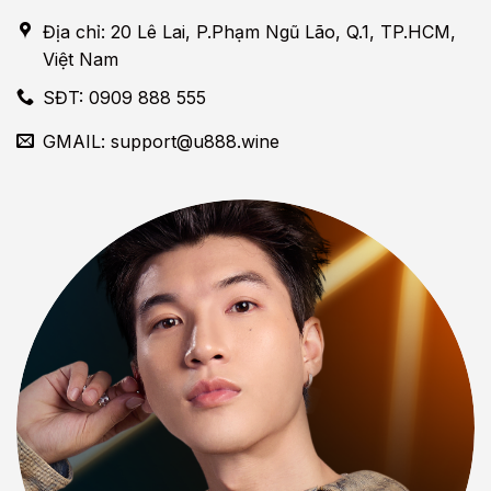
Địa chỉ: 20 Lê Lai, P.Phạm Ngũ Lão, Q.1, TP.HCM,
Việt Nam
SĐT: 0909 888 555
GMAIL:
support@u888.wine