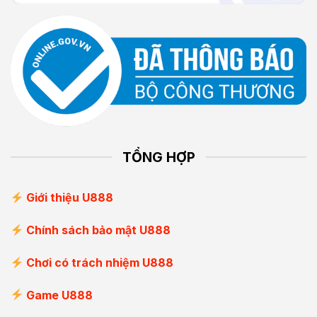
TỔNG HỢP
Giới thiệu U888
Chính sách bảo mật U888
Chơi có trách nhiệm U888
Game U888