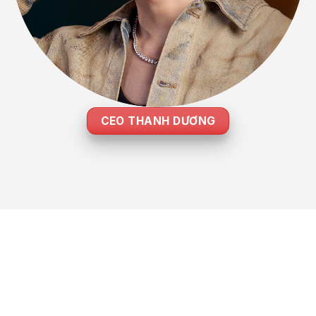
CEO THANH DƯƠNG