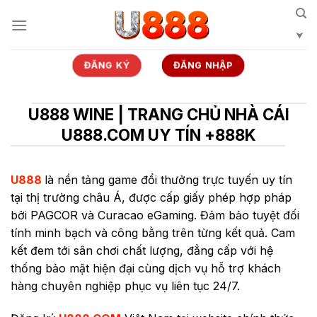
Bỏ
qua
nội
dung
ĐĂNG KÝ
ĐĂNG NHẬP
U888 WINE | TRANG CHỦ NHÀ CÁI
U888.COM UY TÍN +888K
U888
là nền tảng game đổi thưởng trực tuyến uy tín
tại thị trường châu Á, được cấp giấy phép hợp pháp
bởi PAGCOR và Curacao eGaming. Đảm bảo tuyệt đối
tính minh bạch và công bằng trên từng kết quả. Cam
kết đem tới sân chơi chất lượng, đẳng cấp với hệ
thống bảo mật hiện đại cùng dịch vụ hỗ trợ khách
hàng chuyên nghiệp phục vụ liên tục 24/7.