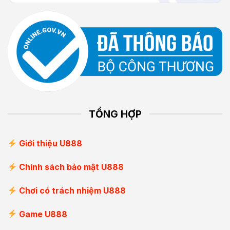
TỔNG HỢP
Giới thiệu U888
Chính sách bảo mật U888
Chơi có trách nhiệm U888
Game U888