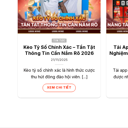
TIN TỨC
hơi
Kèo Tỷ Số Chính Xác – Tần Tật
Tải A
Thông Tin Cần Nắm Rõ 2026
Nghiệm
21/11/2025
ông
Kèo tỷ số chính xác là hình thức cược
Tải app
..]
thu hút đông đảo hội viên. [...]
được nh
XEM CHI TIẾT