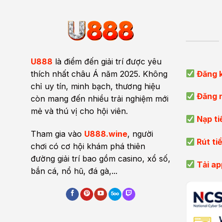
U888
là điểm đến giải trí được yêu
Đăng 
thích nhất châu Á năm 2025. Không
chỉ uy tín, minh bạch, thương hiệu
Đăng 
còn mang đến nhiều trải nghiệm mới
mẻ và thú vị cho hội viên.
Nạp ti
Tham gia vào
U888.wine
, người
Rút ti
chơi có cơ hội khám phá thiên
đường giải trí bao gồm casino, xổ số,
Tải a
bắn cá, nổ hũ, đá gà,...