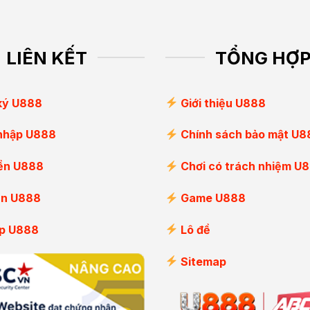
LIÊN KẾT
TỔNG HỢ
ký U888
Giới thiệu U888
nhập U888
Chính sách bảo mật U8
ền U888
Chơi có trách nhiệm U
ền U888
Game U888
pp U888
Lô đề
Sitemap