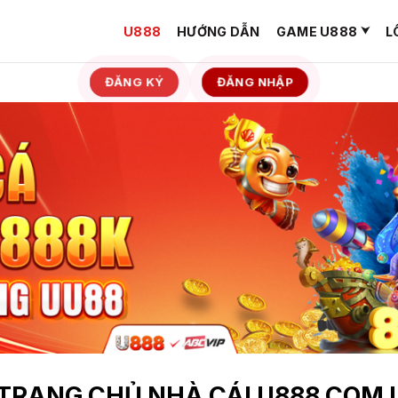
U888
HƯỚNG DẪN
GAME U888
L
ĐĂNG KÝ
ĐĂNG NHẬP
 TRANG CHỦ NHÀ CÁI U888.COM 