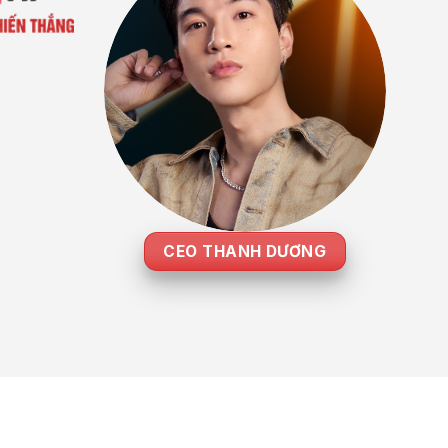
CEO THANH DƯƠNG