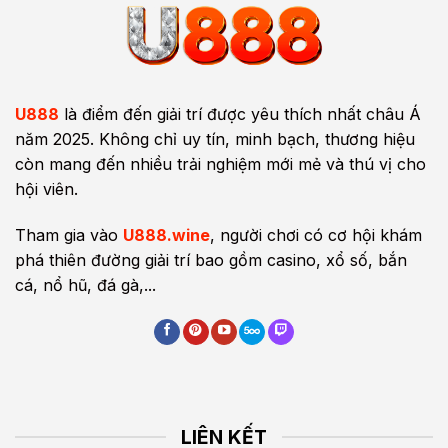
U888
là điểm đến giải trí được yêu thích nhất châu Á
năm 2025. Không chỉ uy tín, minh bạch, thương hiệu
còn mang đến nhiều trải nghiệm mới mẻ và thú vị cho
hội viên.
Tham gia vào
U888.wine
, người chơi có cơ hội khám
phá thiên đường giải trí bao gồm casino, xổ số, bắn
cá, nổ hũ, đá gà,...
LIÊN KẾT