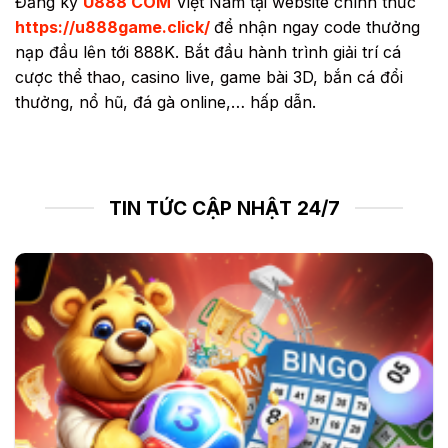
Đăng ký
U888 COM
Việt Nam tại website chính thức
https://u888game.click/
để nhận ngay code thưởng
nạp đầu lên tới 888K. Bắt đầu hành trình giải trí cá
cược thể thao, casino live, game bài 3D, bắn cá đổi
thưởng, nổ hũ, đá gà online,… hấp dẫn.
TIN TỨC CẬP NHẬT 24/7