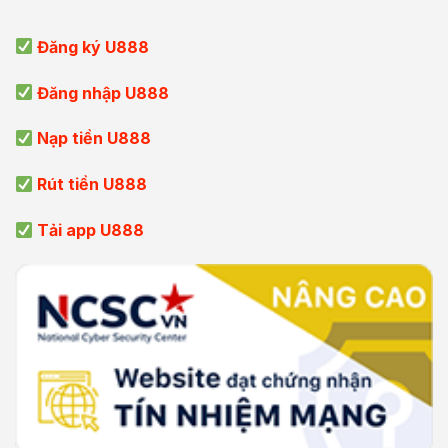
Đăng ký U888
Đăng nhập U888
Nạp tiền U888
Rút tiền U888
Tải app U888