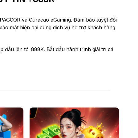
bởi PAGCOR và Curacao eGaming. Đảm bảo tuyệt đối
 bảo mật hiện đại cùng dịch vụ hỗ trợ khách hàng
đầu lên tới 888K. Bắt đầu hành trình giải trí cá