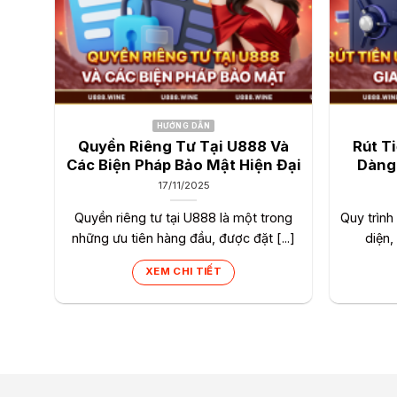
HƯỚNG DẪN
ược
Quyền Riêng Tư Tại U888 Và
Rút T
ởng
Các Biện Pháp Bảo Mật Hiện Đại
Dàng
17/11/2025
viên
Quyền riêng tư tại U888 là một trong
Quy trình
]
những ưu tiên hàng đầu, được đặt [...]
diện, 
XEM CHI TIẾT