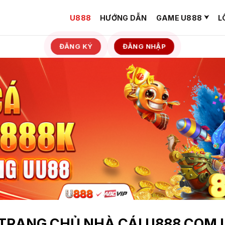
U888
HƯỚNG DẪN
GAME U888
L
ĐĂNG KÝ
ĐĂNG NHẬP
 TRANG CHỦ NHÀ CÁI U888.COM 