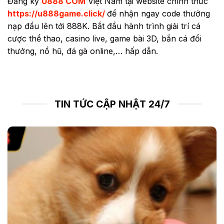
Đăng ký
U888 COM
Việt Nam tại website chính thức
https://u888game.click/
để nhận ngay code thưởng
nạp đầu lên tới 888K. Bắt đầu hành trình giải trí cá
cược thể thao, casino live, game bài 3D, bắn cá đổi
thưởng, nổ hũ, đá gà online,… hấp dẫn.
TIN TỨC CẬP NHẬT 24/7