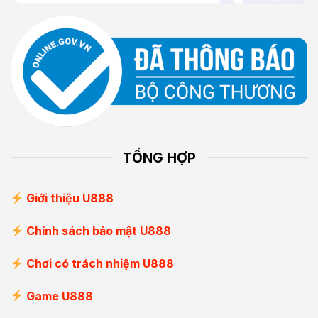
TỔNG HỢP
Giới thiệu U888
Chính sách bảo mật U888
Chơi có trách nhiệm U888
Game U888