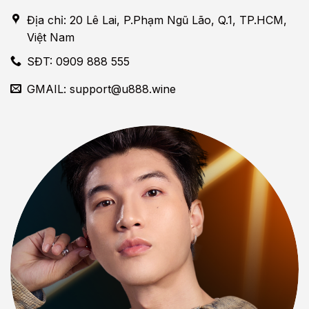
Địa chỉ: 20 Lê Lai, P.Phạm Ngũ Lão, Q.1, TP.HCM,
Việt Nam
SĐT: 0909 888 555
GMAIL:
support@u888.wine