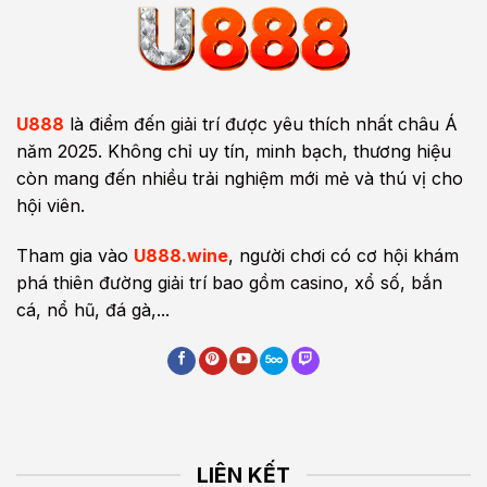
U888
là điểm đến giải trí được yêu thích nhất châu Á
năm 2025. Không chỉ uy tín, minh bạch, thương hiệu
còn mang đến nhiều trải nghiệm mới mẻ và thú vị cho
hội viên.
Tham gia vào
U888.wine
, người chơi có cơ hội khám
phá thiên đường giải trí bao gồm casino, xổ số, bắn
cá, nổ hũ, đá gà,...
LIÊN KẾT