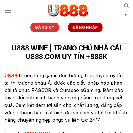
Bỏ
qua
nội
dung
ĐĂNG KÝ
ĐĂNG NHẬP
U888 WINE | TRANG CHỦ NHÀ CÁI
U888.COM UY TÍN +888K
U888
là nền tảng game đổi thưởng trực tuyến uy tín
tại thị trường châu Á, được cấp giấy phép hợp pháp
bởi tổ chức PAGCOR và Curacao eGaming. Đảm bảo
tuyệt đối tính minh bạch và công bằng trên từng kết
quả. Cam kết đem tới sân chơi chất lượng, đẳng cấp
với hệ thống bảo mật hiện đại và dịch vụ hỗ trợ khách
hàng chuyên nghiệp phục vụ liên tục 24/7.