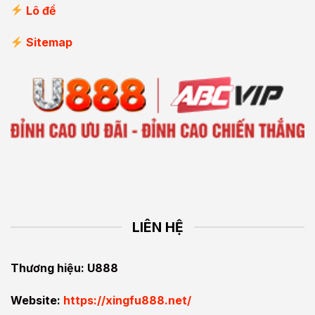
Lô đề
Sitemap
LIÊN HỆ
Thương hiệu: U888
Website:
https://xingfu888.net/