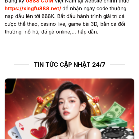
Đăng ký
U888 COM
Việt Nam tại website chính thức
https://xingfu888.net/
để nhận ngay code thưởng
nạp đầu lên tới 888K. Bắt đầu hành trình giải trí cá
cược thể thao, casino live, game bài 3D, bắn cá đổi
thưởng, nổ hũ, đá gà online,… hấp dẫn.
TIN TỨC CẬP NHẬT 24/7